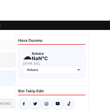
ı
Hava Durumu
☁
Ankara
NaN°C
ŞEHIR SEÇ
Bizi Takip Edin
#23852