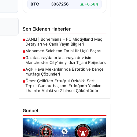
BTC
3067256
▲ +0.56%
Son Eklenen Haberler
CANLI | Bohemians – FC Midtjylland Maç
■
Detayları ve Canlı Yayın Bilgileri
Mohamed Salah’tan Tarihi İlk Üçlü Başarı
■
Galatasaray’da orta sahaya dev isim!
■
Manchester City’nin yıldızı Tijjani Reijnders
Açık Hava Mekanlarında Estetik ve bahçe
■
mutfağı Çözümleri
Ömer Çelik’ten Ertuğrul Özkök’e Sert
■
Tepki: Cumhurbaşkanı Erdoğan’a Yapılan
İthamlar Ahlaki ve Zihinsel Çöküntüdür
Güncel