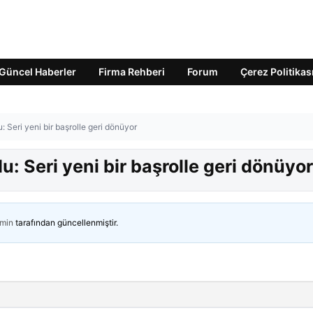
Güncel Haberler
Firma Rehberi
Forum
Çerez Politikas
 Seri yeni bir başrolle geri dönüyor
: Seri yeni bir başrolle geri dönüyor
min
tarafından güncellenmiştir.