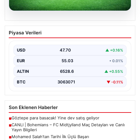
06.08.2026
CANLI | Bohemians – FC Midtjylland
Piyasa Verileri
Maç Detayları ve Canlı Yayın Bilgileri
İngilizce ve İrlanda futbolunun heyecan dolu iki ekibi, 6
Ağustos 2026 tarihinde Dublin’deki Dalymount…
USD
47.70
▲ +0.16%
EUR
55.03
• 0.01%
ALTIN
6528.6
▲ +0.55%
BTC
3063071
▼ -0.11%
Son Eklenen Haberler
Göztepe para basacak! Yine dev satış geliyor
■
CANLI | Bohemians – FC Midtjylland Maç Detayları ve Canlı
■
Yayın Bilgileri
Mohamed Salah’tan Tarihi İlk Üçlü Başarı
■