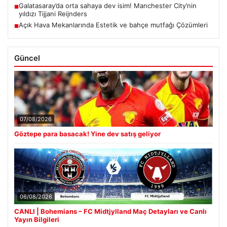
Galatasaray’da orta sahaya dev isim! Manchester City’nin
■
yıldızı Tijjani Reijnders
Açık Hava Mekanlarında Estetik ve bahçe mutfağı Çözümleri
■
Güncel
07/08/2026
Göztepe para basacak! Yine dev satış geliyor
06/08/2026
CANLI | Bohemians – FC Midtjylland Maç Detayları ve Canlı
Yayın Bilgileri