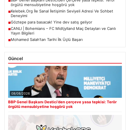
BBP Genel Başkanı Destici’den çerçeve yasa tepkisi: Terör
■
örgütü mensubiyetine hoşgörü yok
Kelebek.Org İle Sanal İletişimin Seviyeli Adresi Ve Sohbet
■
Deneyimi
Göztepe para basacak! Yine dev satış geliyor
■
CANLI | Bohemians – FC Midtjylland Maç Detayları ve Canlı
■
Yayın Bilgileri
Mohamed Salah’tan Tarihi İlk Üçlü Başarı
■
Güncel
08/08/2026
BBP Genel Başkanı Destici’den çerçeve yasa tepkisi: Terör
örgütü mensubiyetine hoşgörü yok