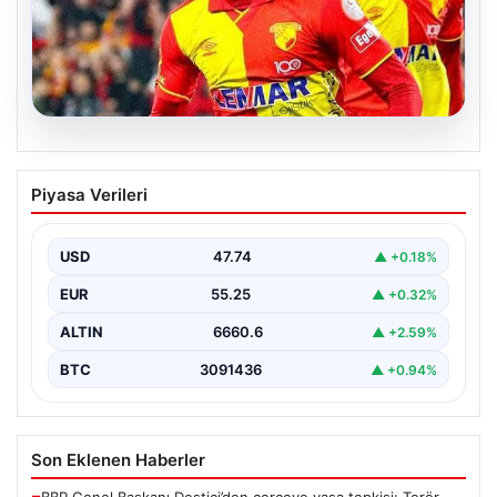
07.08.2026
Göztepe para basacak! Yine dev satış
Piyasa Verileri
geliyor
USD
47.74
▲ +0.18%
EUR
55.25
▲ +0.32%
ALTIN
6660.6
▲ +2.59%
BTC
3091436
▲ +0.94%
Son Eklenen Haberler