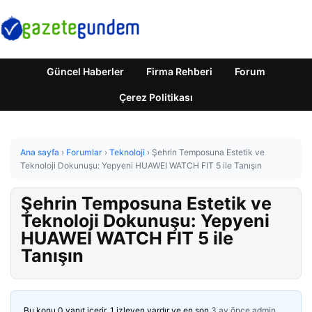
Güncel Haberler
Firma Rehberi
Forum
Çerez Politikası
Ana sayfa
›
Forumlar
›
Teknoloji
›
Şehrin Temposuna Estetik ve
Teknoloji Dokunuşu: Yepyeni HUAWEI WATCH FIT 5 ile Tanışın
Şehrin Temposuna Estetik ve
Teknoloji Dokunuşu: Yepyeni
HUAWEI WATCH FIT 5 ile
Tanışın
Bu konu 0 yanıt içerir, 1 izleyen vardır ve en son
3 ay önce
admin