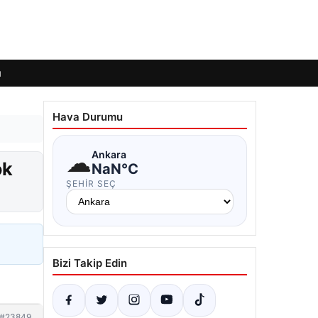
ı
Hava Durumu
☁
Ankara
ok
NaN°C
ŞEHIR SEÇ
Bizi Takip Edin
#23849