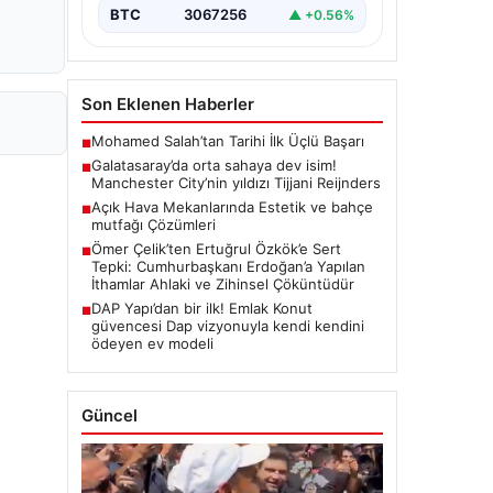
BTC
3067256
▲ +0.56%
Son Eklenen Haberler
Mohamed Salah’tan Tarihi İlk Üçlü Başarı
■
Galatasaray’da orta sahaya dev isim!
■
Manchester City’nin yıldızı Tijjani Reijnders
Açık Hava Mekanlarında Estetik ve bahçe
■
mutfağı Çözümleri
Ömer Çelik’ten Ertuğrul Özkök’e Sert
■
Tepki: Cumhurbaşkanı Erdoğan’a Yapılan
İthamlar Ahlaki ve Zihinsel Çöküntüdür
DAP Yapı’dan bir ilk! Emlak Konut
■
güvencesi Dap vizyonuyla kendi kendini
ödeyen ev modeli
Güncel