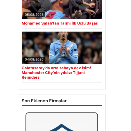
05/08/2026
Mohamed Salah’tan Tarihi İlk Üçlü Başarı
04/08/2026
Galatasaray’da orta sahaya dev isim!
Manchester City’nin yıldızı Tijjani
Reijnders
Son Eklenen Firmalar