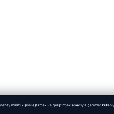
 deneyiminizi kişiselleştirmek ve geliştirmek amacıyla çerezler kullan
Yeminli Tercüman
|
Malta Dil Okulu
|
lemagrup.com.tr