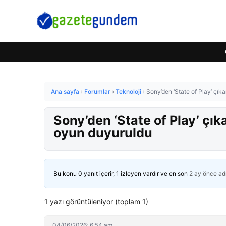
Ana sayfa
›
Forumlar
›
Teknoloji
›
Sony’den ‘State of Play’ çık
Sony’den ‘State of Play’ çı
oyun duyuruldu
Bu konu 0 yanıt içerir, 1 izleyen vardır ve en son
2 ay önce
ad
1 yazı görüntüleniyor (toplam 1)
04/06/2026: 6:54 am