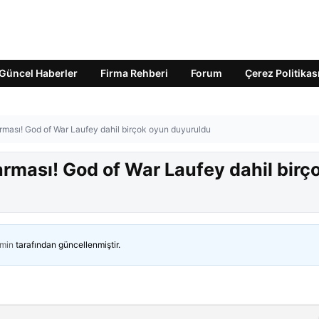
Güncel Haberler
Firma Rehberi
Forum
Çerez Politikas
arması! God of War Laufey dahil birçok oyun duyuruldu
karması! God of War Laufey dahil birç
min
tarafından güncellenmiştir.