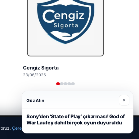
Cengiz Sigorta
23/06/2026
×
Göz Atın
Sony’den ‘State of Play’ çıkarması! God of
War Laufey dahil birçok oyun duyuruldu
ıyoruz.
Çerez Politikamız
Reddet
Kabul Et