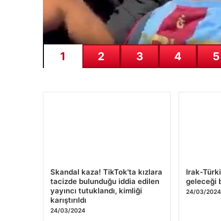
1
2
3
4
5
Skandal kaza! TikTok'ta kızlara
Irak-Türk
tacizde bulunduğu iddia edilen
geleceği b
yayıncı tutuklandı, kimliği
24/03/202
karıştırıldı
24/03/2024