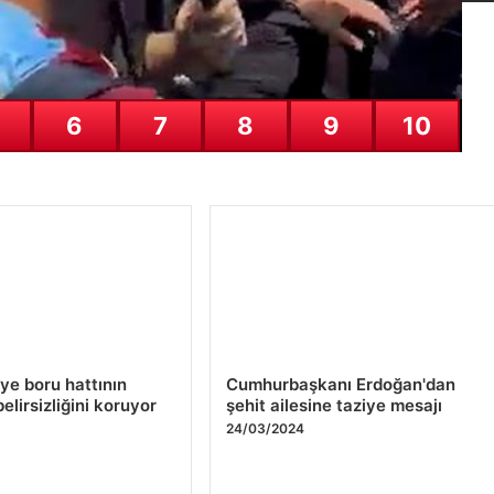
6
7
8
9
10
iye boru hattının
Cumhurbaşkanı Erdoğan'dan
elirsizliğini koruyor
şehit ailesine taziye mesajı
4
24/03/2024