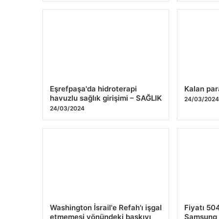
Eşrefpaşa'da hidroterapi
Kalan par
havuzlu sağlık girişimi – SAĞLIK
24/03/202
24/03/2024
Washington İsrail'e Refah'ı işgal
Fiyatı 50
etmemesi yönündeki baskıyı
Samsung 