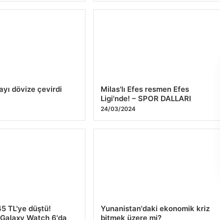
ayı dövize çevirdi
Milas'lı Efes resmen Efes
Ligi'nde! – SPOR DALLARI
4
24/03/2024
45 TL'ye düştü!
Yunanistan'daki ekonomik kriz
Galaxy Watch 6'da
bitmek üzere mi?