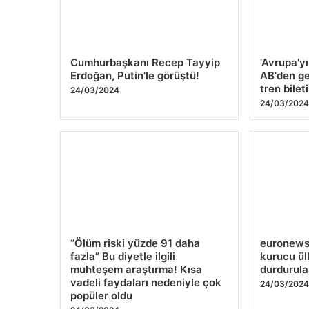
Cumhurbaşkanı Recep Tayyip
'Avrupa'y
Erdoğan, Putin'le görüştü!
AB'den ge
tren bileti
24/03/2024
24/03/202
“Ölüm riski yüzde 91 daha
euronews 
fazla” Bu diyetle ilgili
kurucu ül
muhteşem araştırma! Kısa
durdurul
vadeli faydaları nedeniyle çok
24/03/202
popüler oldu