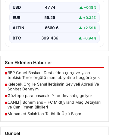
Deneyimi
USD
47.74
▲ +0.18%
Sanal ortamında insanların seviyeli bir şekilde
irtibat oluşturması büyük bir hassasiyet ifade
EUR
55.25
▲ +0.32%
etmektedir. Halen…
ALTIN
6660.6
▲ +2.59%
BTC
3091436
▲ +0.94%
Son Eklenen Haberler
BBP Genel Başkanı Destici’den çerçeve yasa
■
tepkisi: Terör örgütü mensubiyetine hoşgörü yok
Kelebek.Org İle Sanal İletişimin Seviyeli Adresi Ve
■
Sohbet Deneyimi
Göztepe para basacak! Yine dev satış geliyor
■
CANLI | Bohemians – FC Midtjylland Maç Detayları
■
ve Canlı Yayın Bilgileri
Mohamed Salah’tan Tarihi İlk Üçlü Başarı
■
Güncel