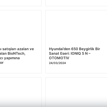
ı satışları azalan ve
Hyundai’den 650 Beygirlik Bir
zalan BioNTech,
Sanat Eseri: IONIQ 5 N –
acı yapımına
OTOMOTIV
or
24/03/2024
4