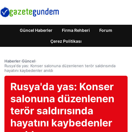
Güncel Haberler
Firma Rehberi
Forum
Çerez Politikası
Haberler
›
Güncel
›
Rusya'da yas: Konser salonuna düzenlenen terör saldırısında
hayatını kaybedenler anıldı
Rusya'da yas: Konser
salonuna düzenlenen
terör saldırısında
hayatını kaybedenler