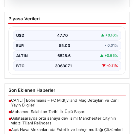
05.08.2026
Mohamed Salah’tan Tarihi İlk Üçlü
Piyasa Verileri
Başarı
Filipinlerli yıldız futbolcu Mohamed Salah, kariyerinde
önemli bir dönüm noktasına imza attı. Takımının
USD
47.70
▲ +0.16%
hücum…
EUR
55.03
• 0.01%
ALTIN
6528.6
▲ +0.55%
BTC
3063071
▼ -0.11%
Son Eklenen Haberler
CANLI | Bohemians – FC Midtjylland Maç Detayları ve Canlı
■
Yayın Bilgileri
Mohamed Salah’tan Tarihi İlk Üçlü Başarı
■
Galatasaray’da orta sahaya dev isim! Manchester City’nin
■
yıldızı Tijjani Reijnders
Açık Hava Mekanlarında Estetik ve bahçe mutfağı Çözümleri
■