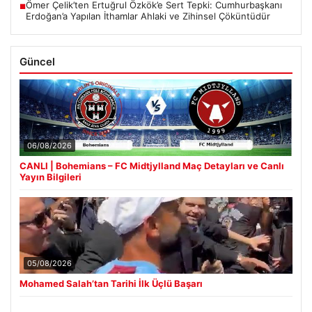
Ömer Çelik’ten Ertuğrul Özkök’e Sert Tepki: Cumhurbaşkanı
■
Erdoğan’a Yapılan İthamlar Ahlaki ve Zihinsel Çöküntüdür
Güncel
06/08/2026
CANLI | Bohemians – FC Midtjylland Maç Detayları ve Canlı
Yayın Bilgileri
05/08/2026
Mohamed Salah’tan Tarihi İlk Üçlü Başarı