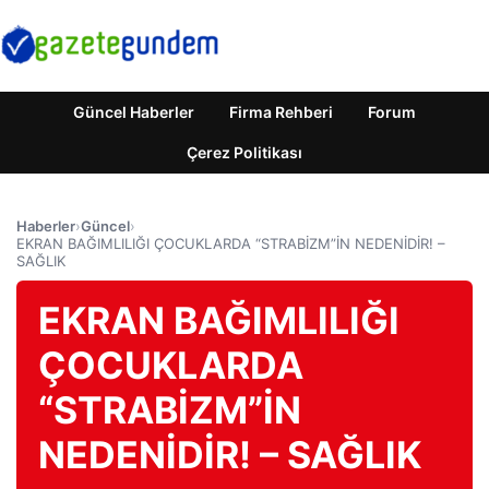
Güncel Haberler
Firma Rehberi
Forum
Çerez Politikası
Haberler
›
Güncel
›
EKRAN BAĞIMLILIĞI ÇOCUKLARDA “STRABİZM”İN NEDENİDİR! –
SAĞLIK
EKRAN BAĞIMLILIĞI
ÇOCUKLARDA
“STRABİZM”İN
NEDENİDİR! – SAĞLIK