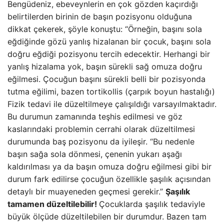
Bengüdeniz, ebeveynlerin en çok gözden kaçırdığı
belirtilerden birinin de başın pozisyonu olduğuna
dikkat çekerek, şöyle konuştu: “Örneğin, başını sola
eğdiğinde gözü yanlış hizalanan bir çocuk, başını sola
doğru eğdiği pozisyonu tercih edecektir. Herhangi bir
yanlış hizalama yok, başın sürekli sağ omuza doğru
eğilmesi. Çocuğun başını sürekli belli bir pozisyonda
tutma eğilimi, bazen tortikollis (çarpık boyun hastalığı)
Fizik tedavi ile düzeltilmeye çalışıldığı varsayılmaktadır.
Bu durumun zamanında teşhis edilmesi ve göz
kaslarındaki problemin cerrahi olarak düzeltilmesi
durumunda baş pozisyonu da iyileşir. “Bu nedenle
başın sağa sola dönmesi, çenenin yukarı aşağı
kaldırılması ya da başın omuza doğru eğilmesi gibi bir
durum fark edilirse çocuğun özellikle şaşılık açısından
detaylı bir muayeneden geçmesi gerekir.”
Şaşılık
tamamen düzeltilebilir!
Çocuklarda şaşılık tedaviyle
büyük ölçüde düzeltilebilen bir durumdur. Bazen tam