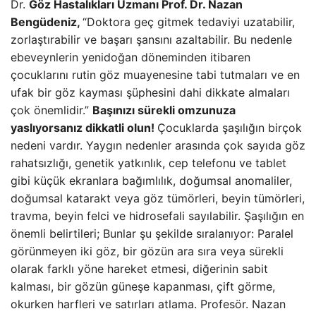
Dr.
Göz Hastalıkları Uzmanı Prof. Dr. Nazan
Bengüdeniz,
“Doktora geç gitmek tedaviyi uzatabilir,
zorlaştırabilir ve başarı şansını azaltabilir. Bu nedenle
ebeveynlerin yenidoğan döneminden itibaren
çocuklarını rutin göz muayenesine tabi tutmaları ve en
ufak bir göz kayması şüphesini dahi dikkate almaları
çok önemlidir.”
Başınızı sürekli omzunuza
yaslıyorsanız dikkatli olun!
Çocuklarda şaşılığın birçok
nedeni vardır. Yaygın nedenler arasında çok sayıda göz
rahatsızlığı, genetik yatkınlık, cep telefonu ve tablet
gibi küçük ekranlara bağımlılık, doğumsal anomaliler,
doğumsal katarakt veya göz tümörleri, beyin tümörleri,
travma, beyin felci ve hidrosefali sayılabilir. Şaşılığın en
önemli belirtileri; Bunlar şu şekilde sıralanıyor: Paralel
görünmeyen iki göz, bir gözün ara sıra veya sürekli
olarak farklı yöne hareket etmesi, diğerinin sabit
kalması, bir gözün güneşe kapanması, çift görme,
okurken harfleri ve satırları atlama. Profesör. Nazan