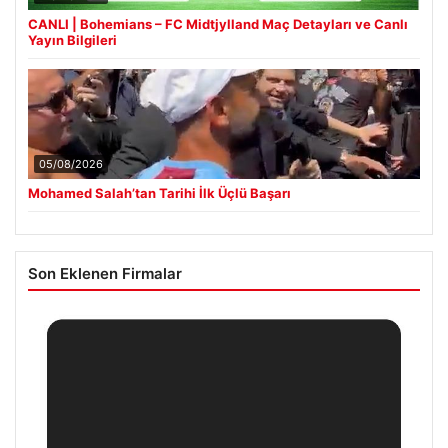
CANLI | Bohemians – FC Midtjylland Maç Detayları ve Canlı
Yayın Bilgileri
05/08/2026
Mohamed Salah’tan Tarihi İlk Üçlü Başarı
Son Eklenen Firmalar