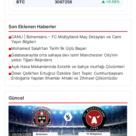
BTC
3067256
▲ +0.56%
Son Eklenen Haberler
CANLI | Bohemians – FC Midtjylland Maç Detayları ve Canlı
■
Yayın Bilgileri
Mohamed Salah’tan Tarihi İlk Üçlü Başarı
■
Galatasaray’da orta sahaya dev isim! Manchester City’nin
■
yıldızı Tijjani Reijnders
Açık Hava Mekanlarında Estetik ve bahçe mutfağı Çözümleri
■
Ömer Çelik’ten Ertuğrul Özkök’e Sert Tepki: Cumhurbaşkanı
■
Erdoğan’a Yapılan İthamlar Ahlaki ve Zihinsel Çöküntüdür
Güncel
06/08/2026