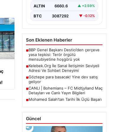
büyük bir hassasiyet ifade
ALTIN
6660.6
▲ +2.59%
etmektedir. Halen…
BTC
3087292
▼ -0.12%
Son Eklenen Haberler
BBP Genel Başkanı Destici’den çerçeve
■
yasa tepkisi: Terör örgütü
mensubiyetine hoşgörü yok
Kelebek.Org İle Sanal İletişimin Seviyeli
■
Adresi Ve Sohbet Deneyimi
nç
Göztepe para basacak! Yine dev satış
■
geliyor
ı!
CANLI | Bohemians – FC Midtjylland Maç
■
Detayları ve Canlı Yayın Bilgileri
Mohamed Salah’tan Tarihi İlk Üçlü Başarı
■
Güncel