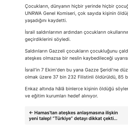
Çocukların, dünyanın hiçbir yerinde hiçbir ço
UNRWA Genel Komiseri, çok sayıda kişinin öldüğü
yaşadığını kaydetti.
İsrail saldırılarının ardından çocukların okulların
geçirdiklerini söyledi.
Saldırıların Gazzeli çocukların çocukluğunu çal
ateşkes olmazsa bir neslin kaybedileceği uyarıs
İsrail'in 7 Ekim'den bu yana Gazze Şeridi'ne düz
olmak üzere 37 bin 232 Filistinli öldürüldü, 85 b
Enkaz altında hâlâ binlerce kişinin öldüğü söyleni
ve eğitim kurumları hedef alınıyor.
← Hamas'tan ateşkes anlaşmasına ilişkin
yeni talep! “Türkiye” detayı dikkat çekti…