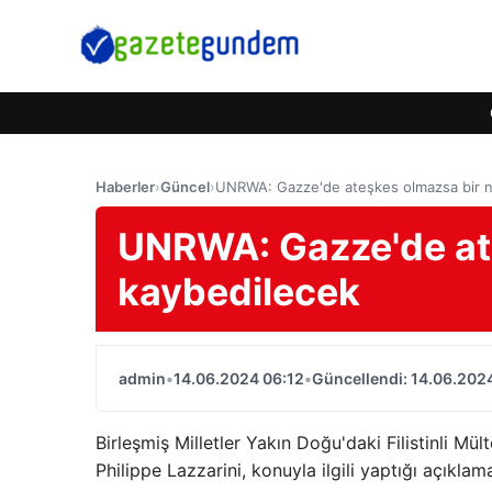
Haberler
›
Güncel
›
UNRWA: Gazze'de ateşkes olmazsa bir n
UNRWA: Gazze'de ate
kaybedilecek
admin
•
14.06.2024 06:12
•
Güncellendi: 14.06.202
Birleşmiş Milletler Yakın Doğu'daki Filistinli M
Philippe Lazzarini, konuyla ilgili yaptığı açıkla