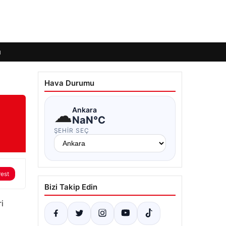
ı
Hava Durumu
☁
Ankara
NaN°C
ŞEHIR SEÇ
rest
Bizi Takip Edin
i