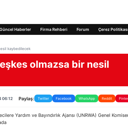
Güncel Haberler
Firma Rehberi
Forum
Çerez Politikas
esil kaybedilecek
şkes olmazsa bir nesil
Paylaş:
4 06:12
Twitter
Facebook
WhatsApp
Reddit
Pinte
ültecilere Yardım ve Bayındırlık Ajansı (UNRWA) Genel Komiser
mada