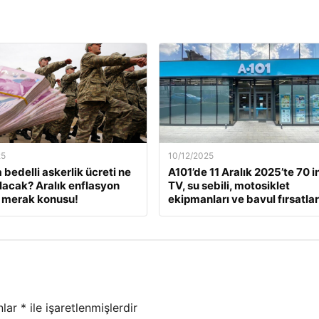
25
10/12/2025
 bedelli askerlik ücreti ne
A101’de 11 Aralık 2025’te 70 i
lacak? Aralık enflasyon
TV, su sebili, motosiklet
 merak konusu!
ekipmanları ve bavul fırsatlar
nlar
*
ile işaretlenmişlerdir