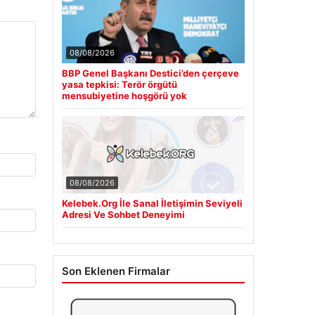
08/08/2026
BBP Genel Başkanı Destici’den çerçeve
yasa tepkisi: Terör örgütü
mensubiyetine hoşgörü yok
08/08/2026
Kelebek.Org İle Sanal İletişimin Seviyeli
Adresi Ve Sohbet Deneyimi
Son Eklenen Firmalar