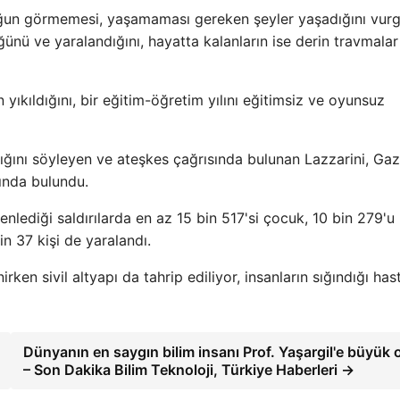
cuğun görmemesi, yaşamaması gereken şeyler yaşadığını vur
nü ve yaralandığını, hayatta kalanların ise derin travmalar
ın yıkıldığını, bir eğitim-öğretim yılını eğitimsiz ve oyunsuz
dığını söyleyen ve ateşkes çağrısında bulunan Lazzarini, Ga
ında bulundu.
enlediği saldırılarda en az 15 bin 517'si çocuk, 10 bin 279'u
in 37 kişi de yaralandı.
rken sivil altyapı da tahrip ediliyor, insanların sığındığı has
Dünyanın en saygın bilim insanı Prof. Yaşargil'e büyük 
– Son Dakika Bilim Teknoloji, Türkiye Haberleri →