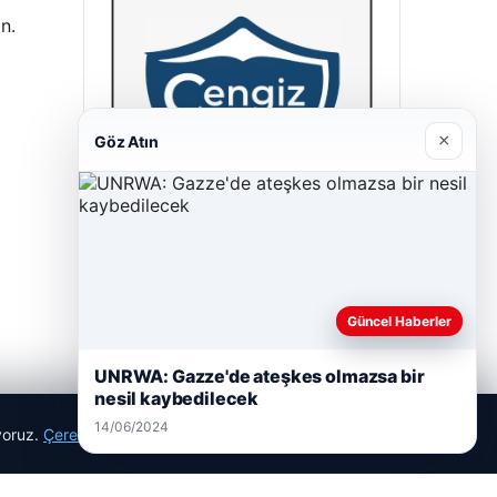
n.
×
Göz Atın
Cengiz Sigorta
23/06/2026
Güncel Haberler
UNRWA: Gazze'de ateşkes olmazsa bir
nesil kaybedilecek
14/06/2024
ıyoruz.
Çerez Politikamız
Reddet
Kabul Et