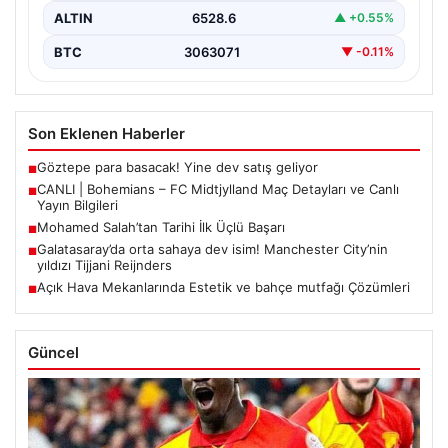
ALTIN
6528.6
▲ +0.55%
BTC
3063071
▼ -0.11%
Son Eklenen Haberler
Göztepe para basacak! Yine dev satış geliyor
■
CANLI | Bohemians – FC Midtjylland Maç Detayları ve Canlı
■
Yayın Bilgileri
Mohamed Salah’tan Tarihi İlk Üçlü Başarı
■
Galatasaray’da orta sahaya dev isim! Manchester City’nin
■
yıldızı Tijjani Reijnders
Açık Hava Mekanlarında Estetik ve bahçe mutfağı Çözümleri
■
Güncel