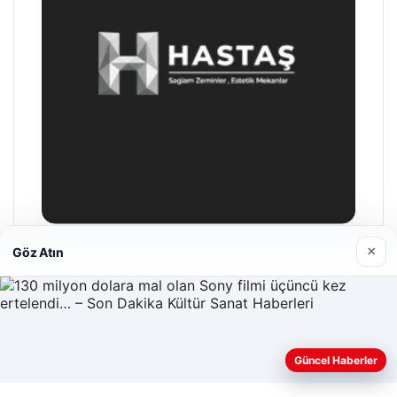
×
Göz Atın
Hastaş Beton
26/05/2026
Güncel Haberler
Web sitemizi nasıl kullandığınızı daha iyi anlayabilmek,
deneyiminizi kişiselleştirmek ve geliştirmek amacıyla çerezler