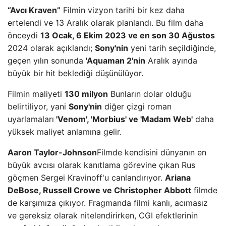
“Avcı Kraven”
Filmin vizyon tarihi bir kez daha
ertelendi ve 13 Aralık olarak planlandı. Bu film daha
önceydi
13 Ocak, 6 Ekim 2023 ve en son 30 Ağustos
2024 olarak açıklandı;
Sony'nin
yeni tarih seçildiğinde,
geçen yılın sonunda
'Aquaman 2'nin
Aralık ayında
büyük bir hit beklediği düşünülüyor.
Filmin maliyeti
130 milyon
Bunların dolar olduğu
belirtiliyor, yani
Sony'nin
diğer çizgi roman
uyarlamaları
'Venom', 'Morbius' ve 'Madam Web'
daha
yüksek maliyet anlamına gelir.
Aaron Taylor-Johnson
Filmde kendisini dünyanın en
büyük avcısı olarak kanıtlama görevine çıkan Rus
göçmen Sergei Kravinoff'u canlandırıyor.
Ariana
DeBose, Russell Crowe ve Christopher Abbott
filmde
de karşımıza çıkıyor. Fragmanda filmi kanlı, acımasız
ve gereksiz olarak nitelendirirken, CGI efektlerinin