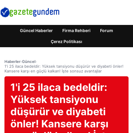
Güncel Haberler
Firma Rehberi
Forum
Çerez Politikası
Haberler
›
Güncel
›
1'i 25 ilaca bedeldir: Yüksek tansiyonu düşürür ve diyabeti önler!
Kansere karşı en güçlü kalkan! İşte sonsuz avantajlar
1'i 25 ilaca bedeldir:
Yüksek tansiyonu
düşürür ve diyabeti
önler! Kansere karşı