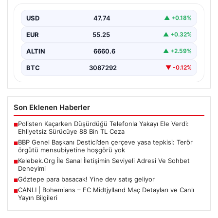
mensubiyetine hoşgörü yok
USD
47.74
▲ +0.18%
Büyük Birlik Partisi Genel Başkanı Mustafa Destici,
partisinin genel merkezinde düzenlediği basın
EUR
55.25
▲ +0.32%
toplantısında Meclis…
ALTIN
6660.6
▲ +2.59%
BTC
3087292
▼ -0.12%
Son Eklenen Haberler
Polisten Kaçarken Düşürdüğü Telefonla Yakayı Ele Verdi:
■
Ehliyetsiz Sürücüye 88 Bin TL Ceza
BBP Genel Başkanı Destici’den çerçeve yasa tepkisi: Terör
■
örgütü mensubiyetine hoşgörü yok
Kelebek.Org İle Sanal İletişimin Seviyeli Adresi Ve Sohbet
■
Deneyimi
Göztepe para basacak! Yine dev satış geliyor
■
CANLI | Bohemians – FC Midtjylland Maç Detayları ve Canlı
■
Yayın Bilgileri