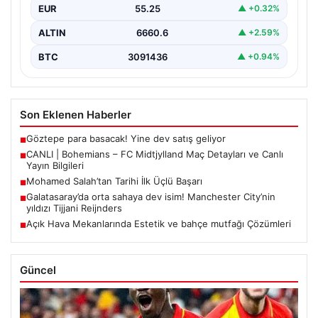
EUR
55.25
▲ +0.32%
ALTIN
6660.6
▲ +2.59%
BTC
3091436
▲ +0.94%
Son Eklenen Haberler
Göztepe para basacak! Yine dev satış geliyor
■
CANLI | Bohemians – FC Midtjylland Maç Detayları ve Canlı
■
Yayın Bilgileri
Mohamed Salah’tan Tarihi İlk Üçlü Başarı
■
Galatasaray’da orta sahaya dev isim! Manchester City’nin
■
yıldızı Tijjani Reijnders
Açık Hava Mekanlarında Estetik ve bahçe mutfağı Çözümleri
■
Güncel