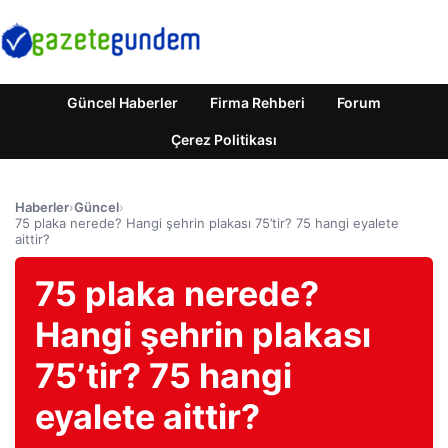
Güncel Haberler
Firma Rehberi
Forum
Çerez Politikası
Haberler
›
Güncel
›
75 plaka nerede? Hangi şehrin plakası 75’tir? 75 hangi eyalete
aittir?
75 plaka nerede?
Hangi şehrin plakası
75’tir? 75 hangi
eyalete aittir?