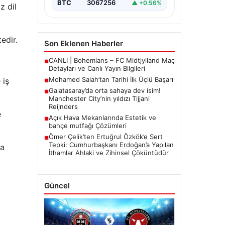
BTC
3067256
▲ +0.56%
z dil
edir.
Son Eklenen Haberler
CANLI | Bohemians – FC Midtjylland Maç
■
Detayları ve Canlı Yayın Bilgileri
Mohamed Salah’tan Tarihi İlk Üçlü Başarı
 iş
■
Galatasaray’da orta sahaya dev isim!
■
Manchester City’nin yıldızı Tijjani
Reijnders
e
Açık Hava Mekanlarında Estetik ve
■
bahçe mutfağı Çözümleri
Ömer Çelik’ten Ertuğrul Özkök’e Sert
■
Tepki: Cumhurbaşkanı Erdoğan’a Yapılan
da
İthamlar Ahlaki ve Zihinsel Çöküntüdür
Güncel