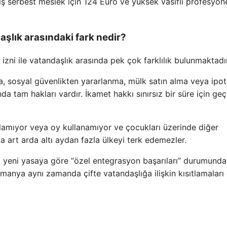
ış serbest meslek için 124 Euro ve yüksek vasıflı profesyone
aşlık arasındaki fark nedir?
zni ile vatandaşlık arasında pek çok farklılık bulunmaktadır
a, sosyal güvenlikten yararlanma, mülk satın alma veya ipo
 tam hakları vardır. İkamet hakkı sınırsız bir süre için geçe
amıyor veya oy kullanamıyor ve çocukları üzerinde diğer
 art arda altı aydan fazla ülkeyi terk edemezler.
, yeni yasaya göre “özel entegrasyon başarıları” durumunda
Almanya aynı zamanda çifte vatandaşlığa ilişkin kısıtlamaları