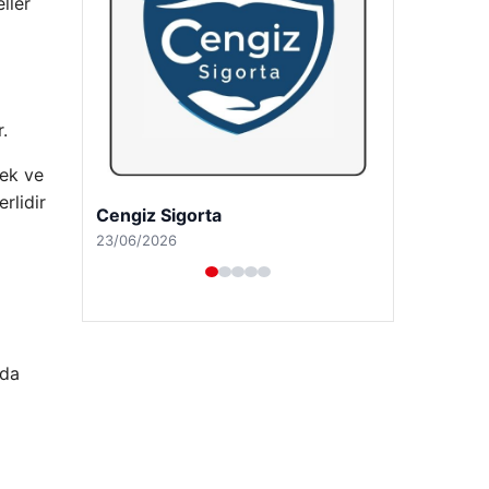
ller
.
tek ve
rlidir
Hastaş Beton
26/05/2026
 da