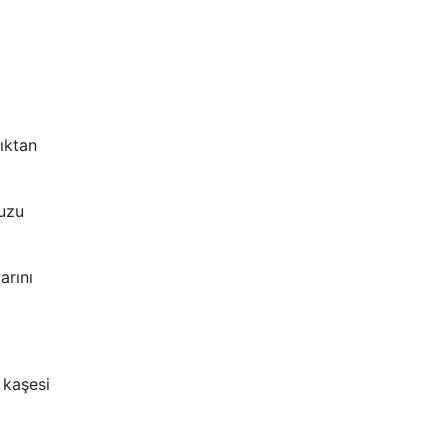
ıktan
nuzu
arını
 kaşesi