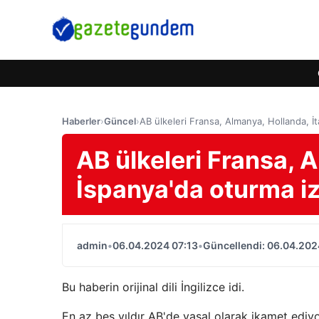
Haberler
›
Güncel
›
AB ülkeleri Fransa, Almanya, Hollanda, İta
AB ülkeleri Fransa, A
İspanya'da oturma izn
admin
•
06.04.2024 07:13
•
Güncellendi: 06.04.202
Bu haberin orijinal dili İngilizce idi.
En az beş yıldır AB'de yasal olarak ikamet ediyor