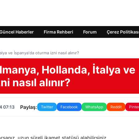
Güncel Haberler
Firma Rehberi
Forum
Çerez Politikas
lya ve İspanya'da oturma izni nasıl alınır?
lmanya, Hollanda, İtalya ve
i nasıl alınır?
Paylaş:
4 07:13
Twitter
Facebook
WhatsApp
Reddit
Pinte
sanız, uzun süreli ikamet statüsü alabilirsiniz.