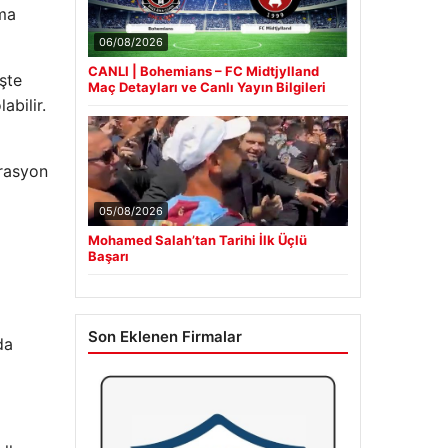
rma
06/08/2026
CANLI | Bohemians – FC Midtjylland
şte
Maç Detayları ve Canlı Yayın Bilgileri
abilir.
grasyon
05/08/2026
Mohamed Salah’tan Tarihi İlk Üçlü
Başarı
Son Eklenen Firmalar
da