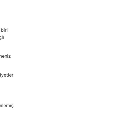
biri
lı
emeniz
yetler
nilemiş