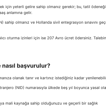
k için yeterli gelire sahip olmanız gerekir; bu, tatil ödeneği
aş anlamına gelir.
N) sahip olmanız ve Hollanda sivil entegrasyon sınavını ge
cı oturma izinleri için ise 207 Avro ücret ödersiniz. Talebin
e nasıl başvurulur?
manıza olanak tanır ve kartınız istediğiniz kadar yenilenebilir
ranjero (NID) numarasıyla ülkede beş yıl boyunca yasal ol
ya mali kaynağa sahip olduğunuzu ve geçerli bir sağlık