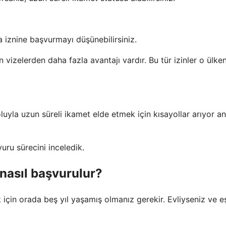
a iznine başvurmayı düşünebilirsiniz.
in vizelerden daha fazla avantajı vardır. Bu tür izinler o ülke
yoluyla uzun süreli ikamet elde etmek için kısayollar arıyor a
uru sürecini inceledik.
nasıl başvurulur?
çin orada beş yıl yaşamış olmanız gerekir. Evliyseniz ve eş