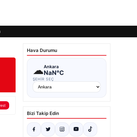
ı
Hava Durumu
☁
Ankara
NaN°C
ŞEHIR SEÇ
rest
Bizi Takip Edin