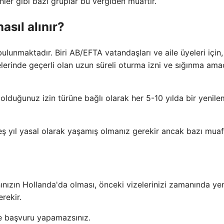
nler gibi bazı gruplar bu vergiden muaftır.
asıl alınır?
ulunmaktadır. Biri AB/EFTA vatandaşları ve aile üyeleri için, 
erinde geçerli olan uzun süreli oturma izni ve sığınma amaç
olduğunuz izin türüne bağlı olarak her 5-10 yılda bir yenil
 yıl yasal olarak yaşamış olmanız gerekir ancak bazı muafi
nızın Hollanda'da olması, önceki vizelerinizi zamanında ye
rekir.
zne başvuru yapamazsınız.