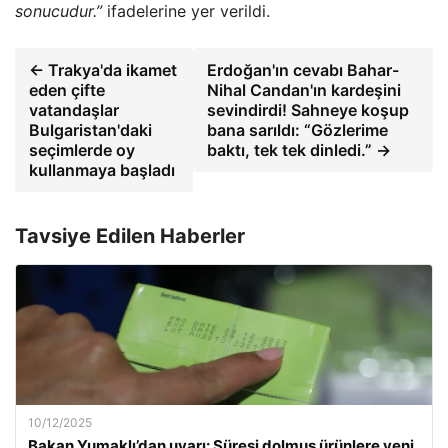
sonucudur.”
ifadelerine yer verildi.
← Trakya'da ikamet
Erdoğan'ın cevabı Bahar-
eden çifte
Nihal Candan'ın kardeşini
vatandaşlar
sevindirdi! Sahneye koşup
Bulgaristan'daki
bana sarıldı: “Gözlerime
seçimlerde oy
baktı, tek tek dinledi.” →
kullanmaya başladı
Tavsiye Edilen Haberler
10/12/2025
Bakan Yumaklı’dan uyarı: Süresi dolmuş ürünlere yeni