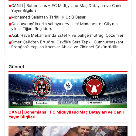
CANLI | Bohemians – FC Midtjylland Maç Detayları ve Canlı
■
Yayın Bilgileri
Mohamed Salah’tan Tarihi İlk Üçlü Başarı
■
Galatasaray’da orta sahaya dev isim! Manchester City’nin
■
yıldızı Tijjani Reijnders
Açık Hava Mekanlarında Estetik ve bahçe mutfağı Çözümleri
■
Ömer Çelik’ten Ertuğrul Özkök’e Sert Tepki: Cumhurbaşkanı
■
Erdoğan’a Yapılan İthamlar Ahlaki ve Zihinsel Çöküntüdür
Güncel
06/08/2026
CANLI | Bohemians – FC Midtjylland Maç Detayları ve Canlı
Yayın Bilgileri