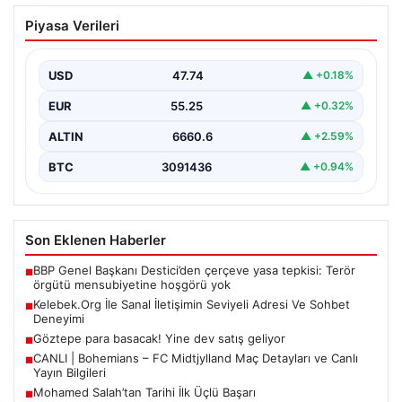
Kelebek.Org İle Sanal İletişimin Seviyeli
Piyasa Verileri
Adresi Ve Sohbet Deneyimi
Sanal ortamında insanların seviyeli bir şekilde irtibat
oluşturması büyük bir hassasiyet ifade etmektedir.
USD
47.74
▲ +0.18%
Halen…
EUR
55.25
▲ +0.32%
ALTIN
6660.6
▲ +2.59%
BTC
3091436
▲ +0.94%
Son Eklenen Haberler
BBP Genel Başkanı Destici’den çerçeve yasa tepkisi: Terör
■
örgütü mensubiyetine hoşgörü yok
Kelebek.Org İle Sanal İletişimin Seviyeli Adresi Ve Sohbet
■
Deneyimi
Göztepe para basacak! Yine dev satış geliyor
■
CANLI | Bohemians – FC Midtjylland Maç Detayları ve Canlı
■
Yayın Bilgileri
Mohamed Salah’tan Tarihi İlk Üçlü Başarı
■