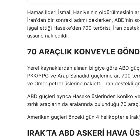
Hamas lideri İsmail Haniye'nin öldürülmesinin a
İran'dan bir sonraki adımı beklerken, ABD'nin s
işgal ettiği Haseke'den 700 terörist, İran deste
üssüne nakledildi.
70 ARAÇLIK KONVEYLE GÖND
Yerel kaynaklardan alınan bilgiye göre ABD güç
PKK/YPG ve Arap Sanadid güçlerine ait 700 teröri
ve Ömer petrol üslerine nakletti. İran destekli gr
ABD güçleri ayrıca Haseke üslerinden Koniko ve 
zırhlı araçların da aralarında bulunduğu 70 araç
Amerikan güçleri önceki gün 4 helikopterle Irak
IRAK'TA ABD ASKERİ HAVA ÜS