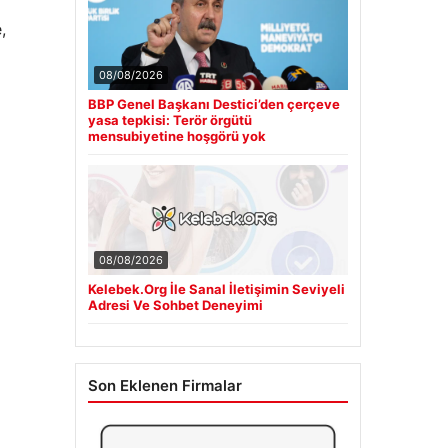
,
08/08/2026
BBP Genel Başkanı Destici’den çerçeve
yasa tepkisi: Terör örgütü
mensubiyetine hoşgörü yok
08/08/2026
Kelebek.Org İle Sanal İletişimin Seviyeli
Adresi Ve Sohbet Deneyimi
Son Eklenen Firmalar