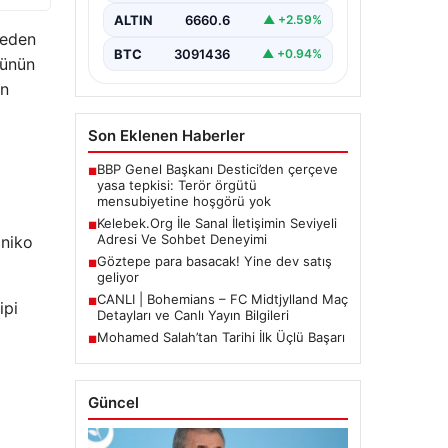
büyük bir hassasiyet ifade
ALTIN
6660.6
▲ +2.59%
etmektedir. Halen…
 eden
BTC
3091436
▲ +0.94%
tünün
an
Son Eklenen Haberler
BBP Genel Başkanı Destici’den çerçeve
■
yasa tepkisi: Terör örgütü
mensubiyetine hoşgörü yok
Kelebek.Org İle Sanal İletişimin Seviyeli
■
Adresi Ve Sohbet Deneyimi
oniko
Göztepe para basacak! Yine dev satış
■
geliyor
CANLI | Bohemians – FC Midtjylland Maç
■
ipi
Detayları ve Canlı Yayın Bilgileri
Mohamed Salah’tan Tarihi İlk Üçlü Başarı
■
Güncel