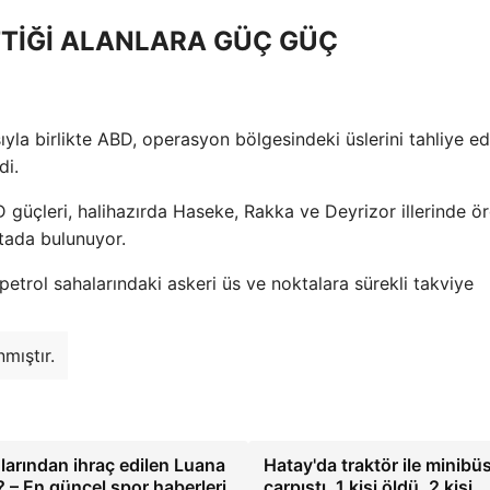
TİĞİ ALANLARA GÜÇ GÜÇ
yla birlikte ABD, operasyon bölgesindeki üslerini tahliye e
di.
güçleri, halihazırda Haseke, Rakka ve Deyrizor illerinde ö
ktada bulunuyor.
petrol sahalarındaki askeri üs ve noktalara sürekli takviye
mıştır.
larından ihraç edilen Luana
Hatay'da traktör ile minibü
– En güncel spor haberleri
çarpıştı, 1 kişi öldü, 2 kişi