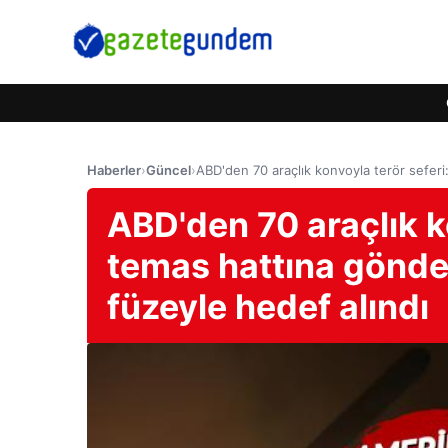
Haberler
›
Güncel
›
ABD'den 70 araçlık konvoyla terör seferi:
ABD'den 70 araçlık ko
temas hattına gönder
füzeyle hedef alındı