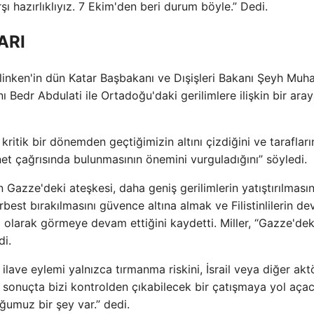
şı hazırlıklıyız. 7 Ekim'den beri durum böyle.” Dedi.
ARI
Blinken'in dün Katar Başbakanı ve Dışişleri Bakanı Şeyh M
 Bedr Abdulati ile Ortadoğu'daki gerilimlere ilişkin bir ara
kritik bir dönemden geçtiğimizin altını çizdiğini ve tarafları
et çağrısında bulunmasının önemini vurguladığını” söyledi.
n Gazze'deki ateşkesi, daha geniş gerilimlerin yatıştırılması
rbest bırakılmasını güvence altına almak ve Filistinlilerin d
m olarak görmeye devam ettiğini kaydetti. Miller, “Gazze'dek
di.
r ilave eylemi yalnızca tırmanma riskini, İsrail veya diğer akt
ve sonuçta bizi kontrolden çıkabilecek bir çatışmaya yol açac
umuz bir şey var.” dedi.