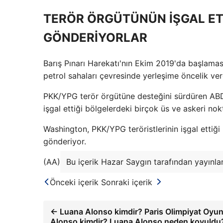
TERÖR ÖRGÜTÜNÜN İŞGAL ET
GÖNDERİYORLAR
Barış Pınarı Harekatı'nın Ekim 2019'da başlaması
petrol sahaları çevresinde yerleşime öncelik ver
PKK/YPG terör örgütüne desteğini sürdüren ABD 
işgal ettiği bölgelerdeki birçok üs ve askeri no
Washington, PKK/YPG teröristlerinin işgal ettiği 
gönderiyor.
(AA)
Bu içerik Hazar Saygın tarafından yayınlan
Önceki içerik
Sonraki içerik
← Luana Alonso kimdir? Paris Olimpiyat Oyun
Alonso kimdir? Luana Alonso neden kovuldu? 