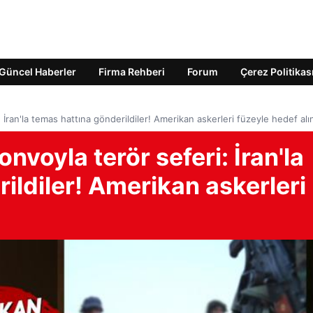
Güncel Haberler
Firma Rehberi
Forum
Çerez Politikas
 İran'la temas hattına gönderildiler! Amerikan askerleri füzeyle hedef alı
nvoyla terör seferi: İran'la
ildiler! Amerikan askerleri