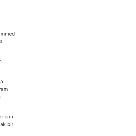
uhammed
ya
n
na
evam
i
örlerin
ak bir