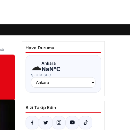
ı
Hava Durumu
ndı
☁
Ankara
NaN°C
ŞEHIR SEÇ
Bizi Takip Edin