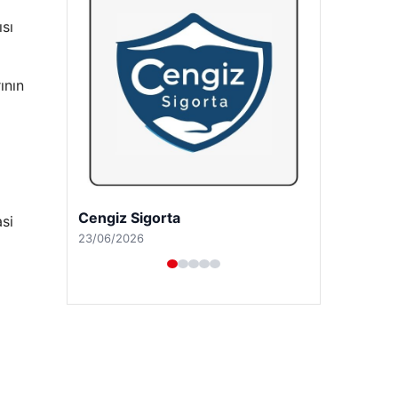
ısı
ının
Hastaş Beton
si
26/05/2026