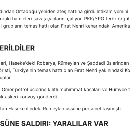
rdından Ortadoğu yeniden ateş hattına girdi. İntikam yemini
onraki hamleleri savaş çanlarını çalıyor. PKK/YPG terör örgü
kli grupların temas hattı olan Fırat Nehri kenarındaki Amerik
ERİLDİLER
leri, Haseke'deki Robarya, Rümeylan ve Şaddadi üslerinden
sti, Türkiye'nin temas hattı olan Fırat Nehri yakınındaki K
uplar.
Ömer petrol üslerine kilitli mühimmat kasaları ve Humvee t
lık askeri konvoy gönderdi.
'tan Haseke ilindeki Rumeylan üssüne personel taşımıştı.
SÜNE SALDIRI: YARALILAR VAR