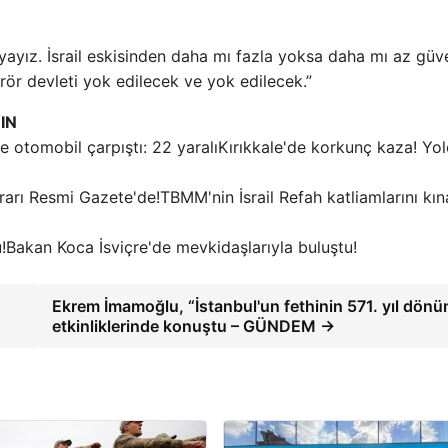
ıyayız. İsrail eskisinden daha mı fazla yoksa daha mı az güv
 terör devleti yok edilecek ve yok edilecek.”
IN
Kırıkkale'de korkunç kaza! Yo
TBMM'nin İsrail Refah katliamlarını kı
Bakan Koca İsviçre'de mevkidaşlarıyla buluştu!
Ekrem İmamoğlu, “İstanbul'un fethinin 571. yıl dön
etkinliklerinde konuştu – GÜNDEM →