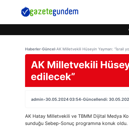
Haberler
›
Güncel
›
AK Milletvekili Hüseyin Yayman: “İsrail y
AK Milletvekili Hüsey
edilecek”
admin
•
30.05.2024 03:54
•
Güncellendi: 30.05.20
AK Hatay Milletvekili ve TBMM Dijital Medya K
sunduğu Sebep-Sonuç programına konuk oldu.