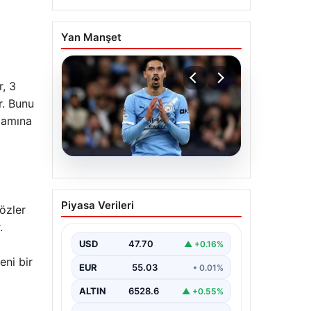
Yan Manşet
r, 3
r. Bunu
lamına
04.08.2026
Açık Hava Mekanlarında
özler
Piyasa Verileri
Estetik ve bahçe
.
mutfağı Çözümleri
USD
47.70
▲ +0.16%
Günümüz dünyasında açık hava
eni bir
sosyal alanlar, konutların en
EUR
55.03
• 0.01%
değerli bölümlerinden bir tanesi
gelmiştir. Bahçeyle…
ALTIN
6528.6
▲ +0.55%