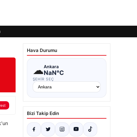
ı
Hava Durumu
☁
Ankara
NaN°C
ŞEHIR SEÇ
rest
Bizi Takip Edin
k'un