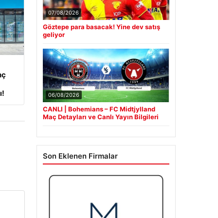
07/08/2026
Göztepe para basacak! Yine dev satış
geliyor
nç
ı!
06/08/2026
CANLI | Bohemians – FC Midtjylland
Maç Detayları ve Canlı Yayın Bilgileri
Son Eklenen Firmalar