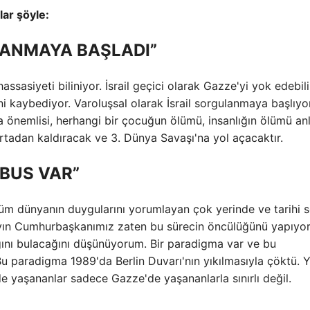
ar şöyle:
LANMAYA BAŞLADI”
assasiyeti biliniyor. İsrail geçici olarak Gazze'yi yok edebili
ini kaybediyor. Varoluşsal olarak İsrail sorgulanmaya başlıyo
önemlisi, herhangi bir çocuğun ölümü, insanlığın ölümü an
 ortadan kaldıracak ve 3. Dünya Savaşı'na yol açacaktır.
ABUS VAR”
 tüm dünyanın duygularını yorumlayan çok yerinde ve tarihi s
ayın Cumhurbaşkanımız zaten bu sürecin öncülüğünü yapıyor
ını bulacağını düşünüyorum. Bir paradigma var ve bu
u paradigma 1989'da Berlin Duvarı'nın yıkılmasıyla çöktü. Y
e yaşananlar sadece Gazze'de yaşananlarla sınırlı değil.