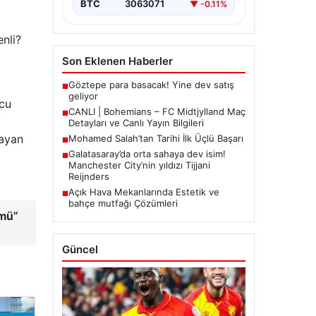
BTC
3063071
▼ -0.11%
enli?
Son Eklenen Haberler
Göztepe para basacak! Yine dev satış
■
lcu
geliyor
CANLI | Bohemians – FC Midtjylland Maç
■
Detayları ve Canlı Yayın Bilgileri
nayan
Mohamed Salah’tan Tarihi İlk Üçlü Başarı
■
Galatasaray’da orta sahaya dev isim!
■
Manchester City’nin yıldızı Tijjani
Reijnders
Açık Hava Mekanlarında Estetik ve
■
bahçe mutfağı Çözümleri
ümü”
Güncel