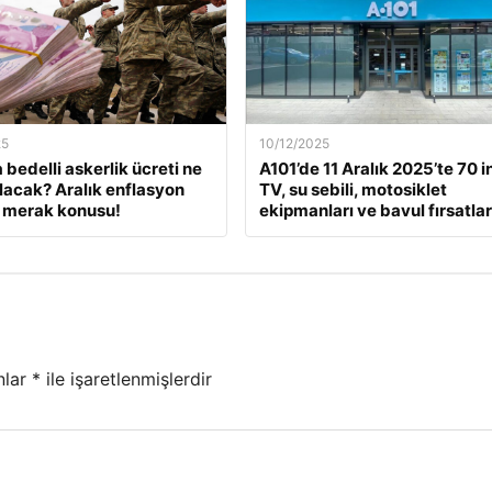
25
10/12/2025
 bedelli askerlik ücreti ne
A101’de 11 Aralık 2025’te 70 i
lacak? Aralık enflasyon
TV, su sebili, motosiklet
 merak konusu!
ekipmanları ve bavul fırsatlar
nlar
*
ile işaretlenmişlerdir