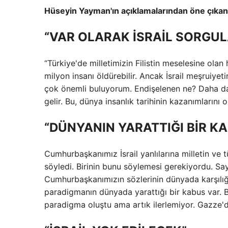
Hüseyin Yayman'ın açıklamalarından öne çıkanl
“VAR OLARAK İSRAİL SORGU
“Türkiye'de milletimizin Filistin meselesine olan h
milyon insanı öldürebilir. Ancak İsrail meşruiyet
çok önemli buluyorum. Endişelenen ne? Daha da 
gelir. Bu, dünya insanlık tarihinin kazanımlarını
“DÜNYANIN YARATTIĞI BİR K
Cumhurbaşkanımız İsrail yanlılarına milletin ve
söyledi. Birinin bunu söylemesi gerekiyordu. S
Cumhurbaşkanımızın sözlerinin dünyada karşılığ
paradigmanın dünyada yarattığı bir kabus var. B
paradigma oluştu ama artık ilerlemiyor. Gazze'd