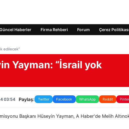
Güncel Haberler
Firma Rehberi
Forum
Çerez Politikas
ok edilecek”
in Yayman: “İsrail yok
Paylaş:
24 03:54
Twitter
Facebook
WhatsApp
Reddit
Pinte
omisyonu Başkanı Hüseyin Yayman, A Haber'de Melih Altıno