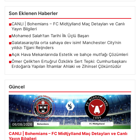
Son Eklenen Haberler
CANLI | Bohemians – FC Midtjylland Maç Detayları ve Canlı
■
Yayın Bilgileri
Mohamed Salah’tan Tarihi İlk Üçlü Başarı
■
Galatasaray’da orta sahaya dev isim! Manchester City’nin
■
yıldızı Tijjani Reijnders
Açık Hava Mekanlarında Estetik ve bahçe mutfağı Çözümleri
■
Ömer Çelik’ten Ertuğrul Özkök’e Sert Tepki: Cumhurbaşkanı
■
Erdoğan’a Yapılan İthamlar Ahlaki ve Zihinsel Çöküntüdür
Güncel
06/08/2026
CANLI | Bohemians – FC Midtjylland Maç Detayları ve Canlı
Yayın Bilgileri