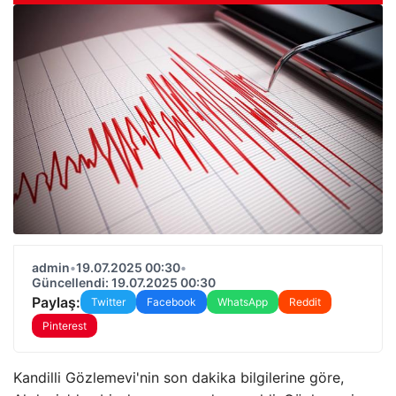
admin
•
19.07.2025 00:30
•
Güncellendi: 19.07.2025 00:30
Paylaş:
Twitter
Facebook
WhatsApp
Reddit
Pinterest
Kandilli Gözlemevi'nin son dakika bilgilerine göre,