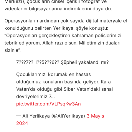
Merkezi), çocukların cinsel içerikli fotoğraf ve
videolarını bilgisayarlarına indirdiklerini duyurdu.
Operasyonların ardından çok sayıda dijital materyale el
konulduğunu belirten Yerlikaya, şöyle konuştu:
“Operasyonları gerçekleştiren kahraman polislerimizi
tebrik ediyorum. Allah razı olsun. Milletimizin duaları
sizinle”.
7???7?? 1??5???6?? Şüpheli yakalandı mı?
Çocuklarımızı korumak en hassas
olduğumuz konuların başında geliyor. Kara
Vatan'da olduğu gibi Siber Vatan'daki sanal
devriyelerimiz 7…
pic.twitter.com/VLPsqKw3An
— Ali Yerlikaya (@AliYerlikaya)
3 Mayıs
2024