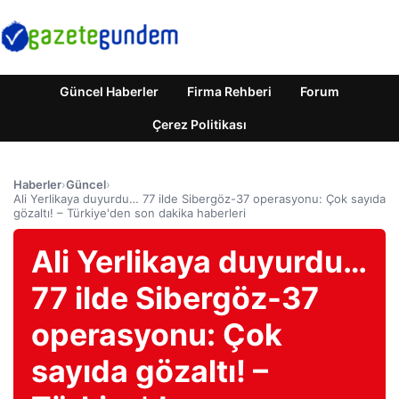
Güncel Haberler
Firma Rehberi
Forum
Çerez Politikası
Haberler
›
Güncel
›
Ali Yerlikaya duyurdu… 77 ilde Sibergöz-37 operasyonu: Çok sayıda
gözaltı! – Türkiye'den son dakika haberleri
Ali Yerlikaya duyurdu…
77 ilde Sibergöz-37
operasyonu: Çok
sayıda gözaltı! –