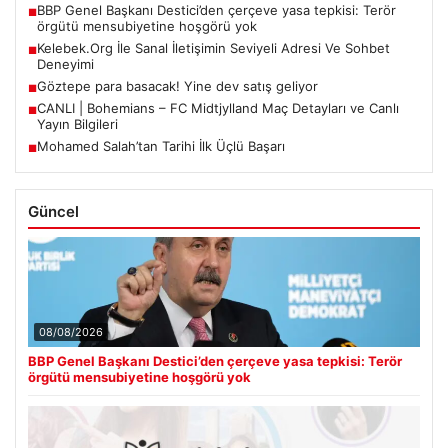
BBP Genel Başkanı Destici’den çerçeve yasa tepkisi: Terör
■
örgütü mensubiyetine hoşgörü yok
Kelebek.Org İle Sanal İletişimin Seviyeli Adresi Ve Sohbet
■
Deneyimi
Göztepe para basacak! Yine dev satış geliyor
■
CANLI | Bohemians – FC Midtjylland Maç Detayları ve Canlı
■
Yayın Bilgileri
Mohamed Salah’tan Tarihi İlk Üçlü Başarı
■
Güncel
08/08/2026
BBP Genel Başkanı Destici’den çerçeve yasa tepkisi: Terör
örgütü mensubiyetine hoşgörü yok