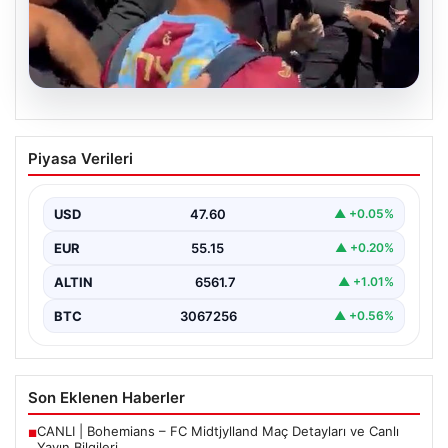
05.08.2026
Mohamed Salah’tan Tarihi İlk Üçlü
Piyasa Verileri
Başarı
Filipinlerli yıldız futbolcu Mohamed Salah, kariyerinde
önemli bir dönüm noktasına imza attı. Takımının
USD
47.60
▲ +0.05%
hücum…
EUR
55.15
▲ +0.20%
ALTIN
6561.7
▲ +1.01%
BTC
3067256
▲ +0.56%
Son Eklenen Haberler
CANLI | Bohemians – FC Midtjylland Maç Detayları ve Canlı
■
Yayın Bilgileri