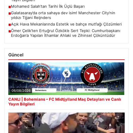
Mohamed Salah’tan Tarihi İlk Üçlü Başarı
■
Galatasaray’da orta sahaya dev isim! Manchester City’nin
■
yıldızı Tijjani Reijnders
Açık Hava Mekanlarında Estetik ve bahçe mutfağı Çözümleri
■
Ömer Çelik’ten Ertuğrul Özkök’e Sert Tepki: Cumhurbaşkanı
■
Erdoğan’a Yapılan İthamlar Ahlaki ve Zihinsel Çöküntüdür
Güncel
06/08/2026
CANLI | Bohemians – FC Midtjylland Maç Detayları ve Canlı
Yayın Bilgileri