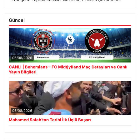
Güncel
06/08/2026
CANLI | Bohemians – FC Midtjylland Maç Detayları ve Canlı
Yayın Bilgileri
05/08/2026
Mohamed Salah’tan Tarihi İlk Üçlü Başarı