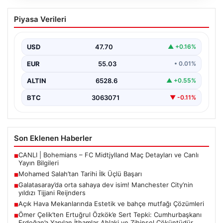
Mohamed Salah’tan Tarihi İlk Üçlü
Piyasa Verileri
Başarı
Filipinlerli yıldız futbolcu Mohamed Salah, kariyerinde
önemli bir dönüm noktasına imza attı. Takımının
USD
47.70
▲ +0.16%
hücum…
EUR
55.03
• 0.01%
ALTIN
6528.6
▲ +0.55%
BTC
3063071
▼ -0.11%
Son Eklenen Haberler
CANLI | Bohemians – FC Midtjylland Maç Detayları ve Canlı
■
Yayın Bilgileri
Mohamed Salah’tan Tarihi İlk Üçlü Başarı
■
Galatasaray’da orta sahaya dev isim! Manchester City’nin
■
yıldızı Tijjani Reijnders
Açık Hava Mekanlarında Estetik ve bahçe mutfağı Çözümleri
■
Ömer Çelik’ten Ertuğrul Özkök’e Sert Tepki: Cumhurbaşkanı
■
Erdoğan’a Yapılan İthamlar Ahlaki ve Zihinsel Çöküntüdür