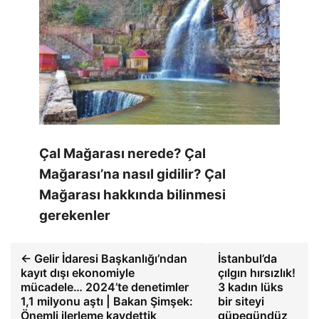
Çal Mağarası nerede? Çal
Mağarası’na nasıl gidilir? Çal
Mağarası hakkında bilinmesi
gerekenler
← Gelir İdaresi Başkanlığı’ndan
İstanbul’da
kayıt dışı ekonomiyle
çılgın hırsızlık!
mücadele… 2024’te denetimler
3 kadın lüks
1,1 milyonu aştı | Bakan Şimşek:
bir siteyi
Önemli ilerleme kaydettik
güpegündüz