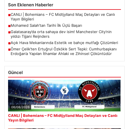
Son Eklenen Haberler
CANLI | Bohemians – FC Midtjylland Maç Detayları ve Canlı
■
Yayın Bilgileri
Mohamed Salah’tan Tarihi İlk Üçlü Başarı
■
Galatasaray’da orta sahaya dev isim! Manchester City’nin
■
yıldızı Tijjani Reijnders
Açık Hava Mekanlarında Estetik ve bahçe mutfağı Çözümleri
■
Ömer Çelik’ten Ertuğrul Özkök’e Sert Tepki: Cumhurbaşkanı
■
Erdoğan’a Yapılan İthamlar Ahlaki ve Zihinsel Çöküntüdür
Güncel
06/08/2026
CANLI | Bohemians – FC Midtjylland Maç Detayları ve Canlı
Yayın Bilgileri