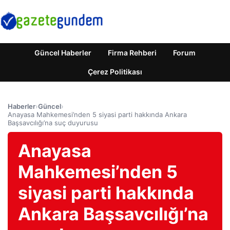
Güncel Haberler
Firma Rehberi
Forum
Çerez Politikası
Haberler
›
Güncel
›
Anayasa Mahkemesi’nden 5 siyasi parti hakkında Ankara
Başsavcılığı’na suç duyurusu
Anayasa
Mahkemesi’nden 5
siyasi parti hakkında
Ankara Başsavcılığı’na