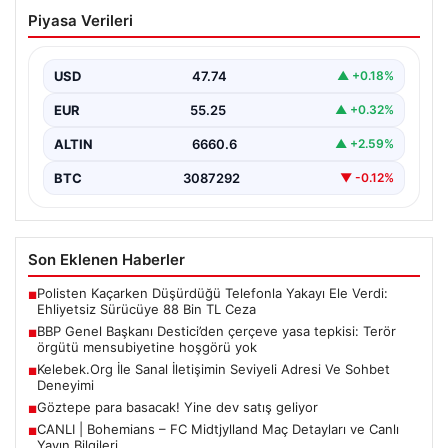
BBP Genel Başkanı Destici’den çerçeve
Piyasa Verileri
yasa tepkisi: Terör örgütü
mensubiyetine hoşgörü yok
USD
47.74
▲ +0.18%
Büyük Birlik Partisi Genel Başkanı Mustafa Destici,
partisinin genel merkezinde düzenlediği basın
EUR
55.25
▲ +0.32%
toplantısında Meclis…
ALTIN
6660.6
▲ +2.59%
BTC
3087292
▼ -0.12%
Son Eklenen Haberler
Polisten Kaçarken Düşürdüğü Telefonla Yakayı Ele Verdi:
■
Ehliyetsiz Sürücüye 88 Bin TL Ceza
BBP Genel Başkanı Destici’den çerçeve yasa tepkisi: Terör
■
örgütü mensubiyetine hoşgörü yok
Kelebek.Org İle Sanal İletişimin Seviyeli Adresi Ve Sohbet
■
Deneyimi
Göztepe para basacak! Yine dev satış geliyor
■
CANLI | Bohemians – FC Midtjylland Maç Detayları ve Canlı
■
Yayın Bilgileri