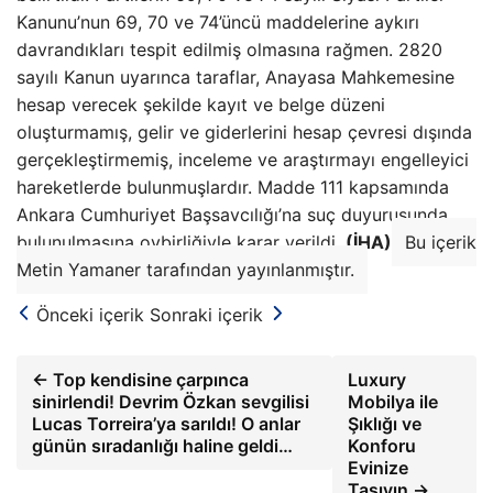
Kanunu’nun 69, 70 ve 74’üncü maddelerine aykırı
davrandıkları tespit edilmiş olmasına rağmen. 2820
sayılı Kanun uyarınca taraflar, Anayasa Mahkemesine
hesap verecek şekilde kayıt ve belge düzeni
oluşturmamış, gelir ve giderlerini hesap çevresi dışında
gerçekleştirmemiş, inceleme ve araştırmayı engelleyici
hareketlerde bulunmuşlardır. Madde 111 kapsamında
Ankara Cumhuriyet Başsavcılığı’na suç duyurusunda
bulunulmasına oybirliğiyle karar verildi.
(İHA)
Bu içerik
Metin Yamaner tarafından yayınlanmıştır.
Önceki içerik
Sonraki içerik
← Top kendisine çarpınca
Luxury
sinirlendi! Devrim Özkan sevgilisi
Mobilya ile
Lucas Torreira’ya sarıldı! O anlar
Şıklığı ve
günün sıradanlığı haline geldi…
Konforu
Evinize
Taşıyın →