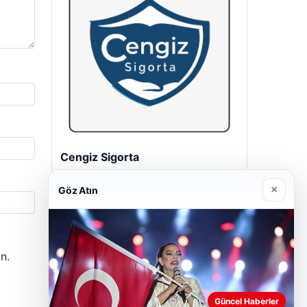
Hastaş Beton
26/05/2026
×
Göz Atın
n.
Güncel Haberler