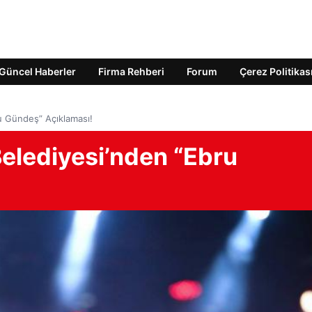
Güncel Haberler
Firma Rehberi
Forum
Çerez Politikas
u Gündeş” Açıklaması!
elediyesi’nden “Ebru
!