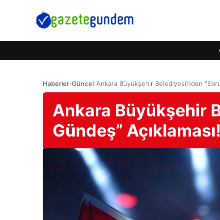
Haberler
›
Güncel
›
Ankara Büyükşehir Belediyesi’nden “Ebr
Ankara Büyükşehir B
Gündeş” Açıklaması