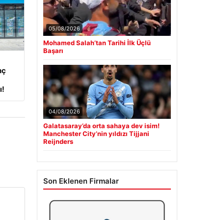
05/08/2026
Mohamed Salah’tan Tarihi İlk Üçlü
Başarı
nç
ı!
04/08/2026
Galatasaray’da orta sahaya dev isim!
Manchester City’nin yıldızı Tijjani
Reijnders
Son Eklenen Firmalar