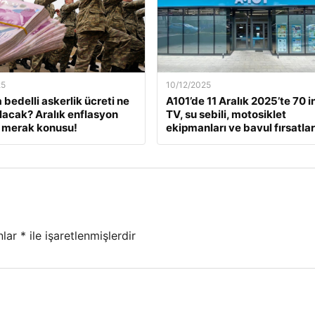
25
10/12/2025
 bedelli askerlik ücreti ne
A101’de 11 Aralık 2025’te 70 i
lacak? Aralık enflasyon
TV, su sebili, motosiklet
 merak konusu!
ekipmanları ve bavul fırsatlar
nlar
*
ile işaretlenmişlerdir