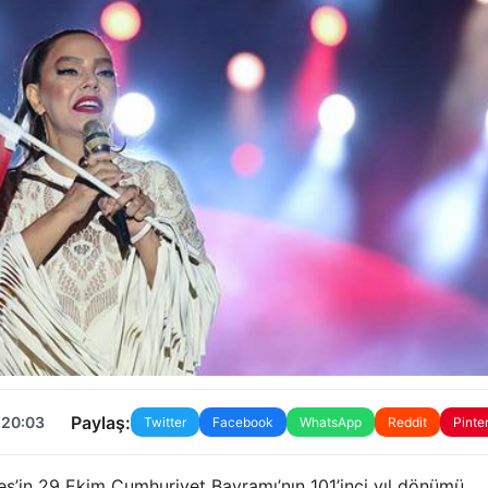
Paylaş:
 20:03
Twitter
Facebook
WhatsApp
Reddit
Pinte
ş’in 29 Ekim Cumhuriyet Bayramı’nın 101’inci yıl dönümü