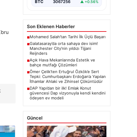
BTC
3067256
▲ +0.56%
Son Eklenen Haberler
Ebru
Mohamed Salah’tan Tarihi İlk Üçlü Başarı
■
Galatasaray’da orta sahaya dev isim!
■
Manchester City’nin yıldızı Tijjani
Reijnders
Açık Hava Mekanlarında Estetik ve
■
bahçe mutfağı Çözümleri
Ömer Çelik’ten Ertuğrul Özkök’e Sert
■
Tepki: Cumhurbaşkanı Erdoğan’a Yapılan
İthamlar Ahlaki ve Zihinsel Çöküntüdür
DAP Yapı’dan bir ilk! Emlak Konut
■
k
güvencesi Dap vizyonuyla kendi kendini
ödeyen ev modeli
Güncel