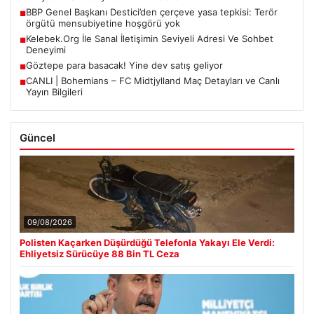
BBP Genel Başkanı Destici’den çerçeve yasa tepkisi: Terör
■
örgütü mensubiyetine hoşgörü yok
Kelebek.Org İle Sanal İletişimin Seviyeli Adresi Ve Sohbet
■
Deneyimi
Göztepe para basacak! Yine dev satış geliyor
■
CANLI | Bohemians – FC Midtjylland Maç Detayları ve Canlı
■
Yayın Bilgileri
Güncel
09/08/2026
Polisten Kaçarken Düşürdüğü Telefonla Yakayı Ele Verdi:
Ehliyetsiz Sürücüye 88 Bin TL Ceza