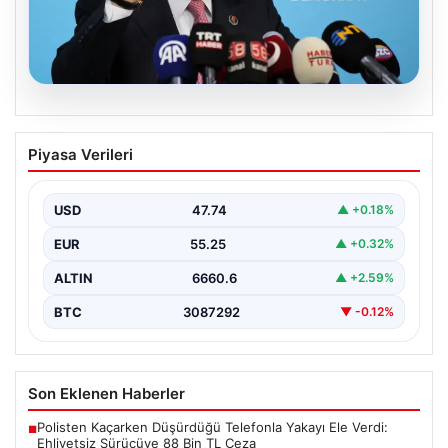
08.08.2026
BBP Genel Başkanı Destici’den çerçeve
Piyasa Verileri
yasa tepkisi: Terör örgütü
mensubiyetine hoşgörü yok
USD
47.74
▲ +0.18%
Büyük Birlik Partisi Genel Başkanı Mustafa Destici,
partisinin genel merkezinde düzenlediği basın
EUR
55.25
▲ +0.32%
toplantısında Meclis…
ALTIN
6660.6
▲ +2.59%
BTC
3087292
▼ -0.12%
Son Eklenen Haberler
Polisten Kaçarken Düşürdüğü Telefonla Yakayı Ele Verdi:
■
Ehliyetsiz Sürücüye 88 Bin TL Ceza