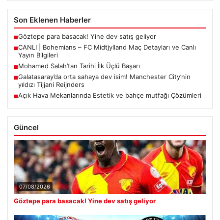
Son Eklenen Haberler
Göztepe para basacak! Yine dev satış geliyor
■
CANLI | Bohemians – FC Midtjylland Maç Detayları ve Canlı
■
Yayın Bilgileri
Mohamed Salah’tan Tarihi İlk Üçlü Başarı
■
Galatasaray’da orta sahaya dev isim! Manchester City’nin
■
yıldızı Tijjani Reijnders
Açık Hava Mekanlarında Estetik ve bahçe mutfağı Çözümleri
■
Güncel
07/08/2026
Göztepe para basacak! Yine dev satış geliyor