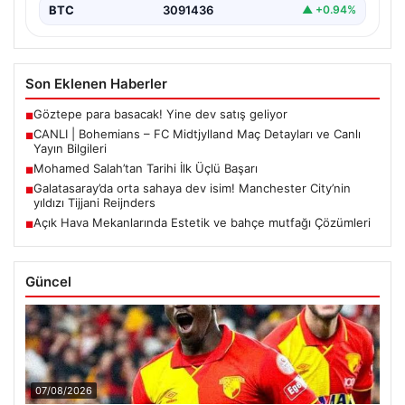
BTC
3091436
▲ +0.94%
Son Eklenen Haberler
Göztepe para basacak! Yine dev satış geliyor
■
CANLI | Bohemians – FC Midtjylland Maç Detayları ve Canlı
■
Yayın Bilgileri
Mohamed Salah’tan Tarihi İlk Üçlü Başarı
■
Galatasaray’da orta sahaya dev isim! Manchester City’nin
■
yıldızı Tijjani Reijnders
Açık Hava Mekanlarında Estetik ve bahçe mutfağı Çözümleri
■
Güncel
07/08/2026