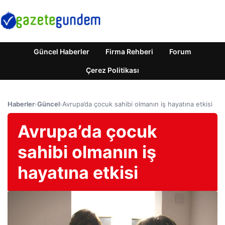
Güncel Haberler
Firma Rehberi
Forum
Çerez Politikası
Haberler
›
Güncel
›
Avrupa’da çocuk sahibi olmanın iş hayatına etkisi
Avrupa’da çocuk
sahibi olmanın iş
hayatına etkisi