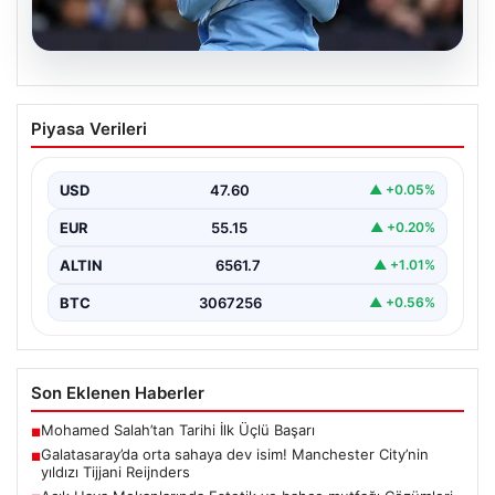
04.08.2026
Galatasaray’da orta sahaya dev isim!
Piyasa Verileri
Manchester City’nin yıldızı Tijjani
Reijnders
USD
47.60
▲ +0.05%
EUR
55.15
▲ +0.20%
ALTIN
6561.7
▲ +1.01%
BTC
3067256
▲ +0.56%
Son Eklenen Haberler
Mohamed Salah’tan Tarihi İlk Üçlü Başarı
■
Galatasaray’da orta sahaya dev isim! Manchester City’nin
■
yıldızı Tijjani Reijnders