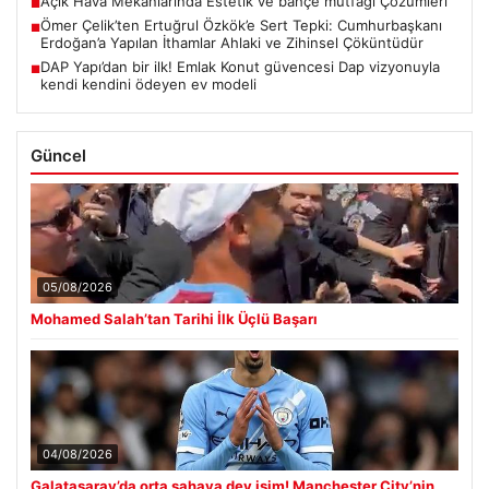
Açık Hava Mekanlarında Estetik ve bahçe mutfağı Çözümleri
■
Ömer Çelik’ten Ertuğrul Özkök’e Sert Tepki: Cumhurbaşkanı
■
Erdoğan’a Yapılan İthamlar Ahlaki ve Zihinsel Çöküntüdür
DAP Yapı’dan bir ilk! Emlak Konut güvencesi Dap vizyonuyla
■
kendi kendini ödeyen ev modeli
Güncel
05/08/2026
Mohamed Salah’tan Tarihi İlk Üçlü Başarı
04/08/2026
Galatasaray’da orta sahaya dev isim! Manchester City’nin