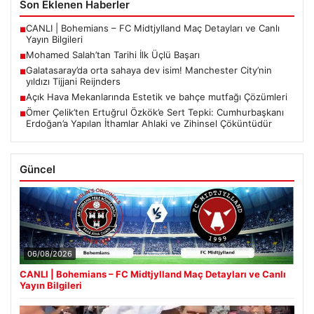
Son Eklenen Haberler
CANLI | Bohemians – FC Midtjylland Maç Detayları ve Canlı
■
Yayın Bilgileri
Mohamed Salah’tan Tarihi İlk Üçlü Başarı
■
Galatasaray’da orta sahaya dev isim! Manchester City’nin
■
yıldızı Tijjani Reijnders
Açık Hava Mekanlarında Estetik ve bahçe mutfağı Çözümleri
■
Ömer Çelik’ten Ertuğrul Özkök’e Sert Tepki: Cumhurbaşkanı
■
Erdoğan’a Yapılan İthamlar Ahlaki ve Zihinsel Çöküntüdür
Güncel
06/08/2026
CANLI | Bohemians – FC Midtjylland Maç Detayları ve Canlı
Yayın Bilgileri