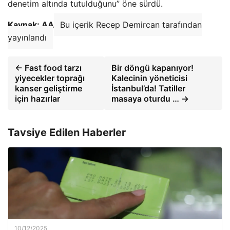
denetim altında tutulduğunu” öne sürdü.
Kaynak: AA
Bu içerik Recep Demircan tarafından
yayınlandı
← Fast food tarzı
Bir döngü kapanıyor!
yiyecekler toprağı
Kalecinin yöneticisi
kanser geliştirme
İstanbul’da! Tatiller
için hazırlar
masaya oturdu … →
Tavsiye Edilen Haberler
10/12/2025