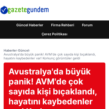
Güncel Haberler
Firma Rehberi
Forum
Çerez Politikası
Haberler
›
Güncel
›
Avustralya'da büyük panik! AVM'de çok sayıda kişi bıçaklandı,
hayatını kaybedenler var! Korkunç görüntüler geldi
Avustralya'da büyük
panik! AVM'de çok
sayıda kişi bıçaklandı,
hayatını kaybedenler