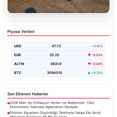
09.08.2026
Polisten Kaçarken Düşürdüğü Telefonla
Piyasa Verileri
Yakayı Ele Verdi: Ehliyetsiz Sürücüye
88 Bin TL Ceza
USD
47.72
• 0.01%
Eskişehir’de polis ekipleri, plakasız bir motosikletin
şüpheli hareketleri üzerine durdurma girişiminde
EUR
55.20
▼ -0.03%
bulundu. Ancak sürücü,…
ALTIN
6631.9
▼ -0.43%
BTC
3094019
▲ +0.23%
Son Eklenen Haberler
2026 Mart Ayı Enflasyon Verileri ve Beklentiler: Ülke
■
Ekonomisini Yakından İlgilendiren Detaylar
Polisten Kaçarken Düşürdüğü Telefonla Yakayı Ele Verdi:
■
Ehliyetsiz Sürücüye 88 Bin TL Ceza