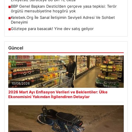
BBP Genel Başkanı Destici’den çerçeve yasa tepkisi: Terör
■
örgütü mensubiyetine hoşgörü yok
Kelebek.Org İle Sanal İletişimin Seviyeli Adresi Ve Sohbet
■
Deneyimi
Göztepe para basacak! Yine dev satış geliyor
■
Güncel
10/08/2026
2026 Mart Ayı Enflasyon Verileri ve Beklentiler: Ülke
Ekonomisini Yakından İlgilendiren Detaylar