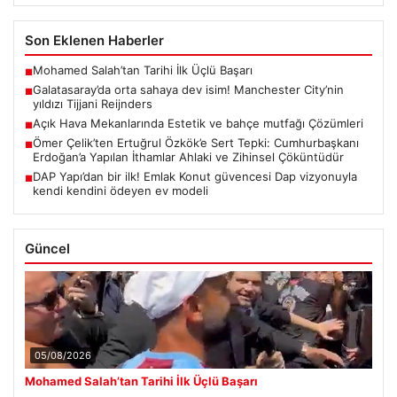
Son Eklenen Haberler
Mohamed Salah’tan Tarihi İlk Üçlü Başarı
■
Galatasaray’da orta sahaya dev isim! Manchester City’nin
■
yıldızı Tijjani Reijnders
Açık Hava Mekanlarında Estetik ve bahçe mutfağı Çözümleri
■
Ömer Çelik’ten Ertuğrul Özkök’e Sert Tepki: Cumhurbaşkanı
■
Erdoğan’a Yapılan İthamlar Ahlaki ve Zihinsel Çöküntüdür
DAP Yapı’dan bir ilk! Emlak Konut güvencesi Dap vizyonuyla
■
kendi kendini ödeyen ev modeli
Güncel
05/08/2026
Mohamed Salah’tan Tarihi İlk Üçlü Başarı