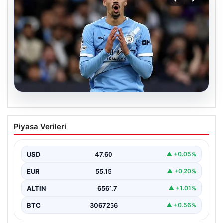
04.08.2026
Galatasaray’da orta sahaya dev isim!
Piyasa Verileri
Manchester City’nin yıldızı Tijjani
Reijnders
USD
47.60
▲ +0.05%
EUR
55.15
▲ +0.20%
ALTIN
6561.7
▲ +1.01%
BTC
3067256
▲ +0.56%