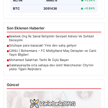
ALTIN
6660.6
▲ +2.59%
BTC
3091436
▲ +0.94%
Son Eklenen Haberler
Kelebek.Org İle Sanal İletişimin Seviyeli Adresi Ve Sohbet
■
Deneyimi
Göztepe para basacak! Yine dev satış geliyor
■
CANLI | Bohemians – FC Midtjylland Maç Detayları ve Canlı
■
Yayın Bilgileri
Mohamed Salah’tan Tarihi İlk Üçlü Başarı
■
Galatasaray’da orta sahaya dev isim! Manchester City’nin
■
yıldızı Tijjani Reijnders
Güncel