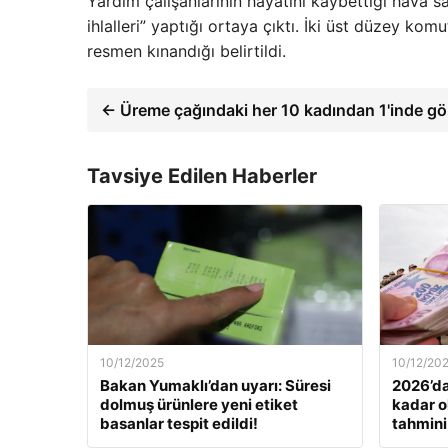
Yardım çalışanlarının hayatını kaybettiği hava sa
ihlalleri” yaptığı ortaya çıktı. İki üst düzey k
resmen kınandığı belirtildi.
← Üreme çağındaki her 10 kadından 1'inde gö
Tavsiye Edilen Haberler
10/12/2025
10/12/20
Bakan Yumaklı’dan uyarı: Süresi
2026’da
dolmuş ürünlere yeni etiket
kadar o
basanlar tespit edildi!
tahmini