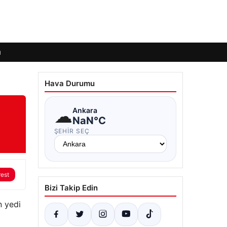
ı
Hava Durumu
☁
Ankara
NaN°C
ŞEHIR SEÇ
rest
Bizi Takip Edin
n yedi