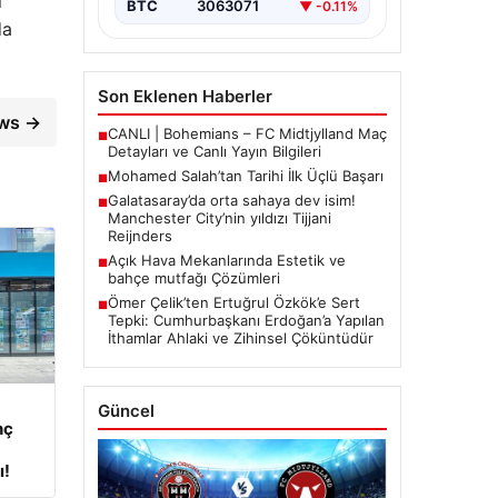
l
BTC
3063071
▼ -0.11%
da
Son Eklenen Haberler
ews →
CANLI | Bohemians – FC Midtjylland Maç
■
Detayları ve Canlı Yayın Bilgileri
Mohamed Salah’tan Tarihi İlk Üçlü Başarı
■
Galatasaray’da orta sahaya dev isim!
■
Manchester City’nin yıldızı Tijjani
Reijnders
Açık Hava Mekanlarında Estetik ve
■
bahçe mutfağı Çözümleri
Ömer Çelik’ten Ertuğrul Özkök’e Sert
■
Tepki: Cumhurbaşkanı Erdoğan’a Yapılan
İthamlar Ahlaki ve Zihinsel Çöküntüdür
Güncel
nç
ı!