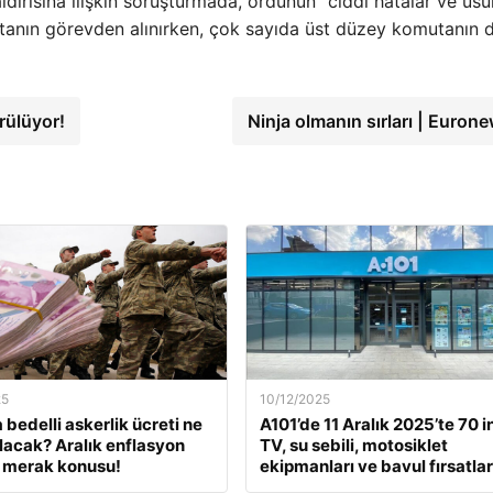
ldırısına ilişkin soruşturmada, ordunun “ciddi hatalar ve usu
omutanın görevden alınırken, çok sayıda üst düzey komutanın 
rülüyor!
Ninja olmanın sırları | Euron
25
10/12/2025
 bedelli askerlik ücreti ne
A101’de 11 Aralık 2025’te 70 i
lacak? Aralık enflasyon
TV, su sebili, motosiklet
 merak konusu!
ekipmanları ve bavul fırsatlar