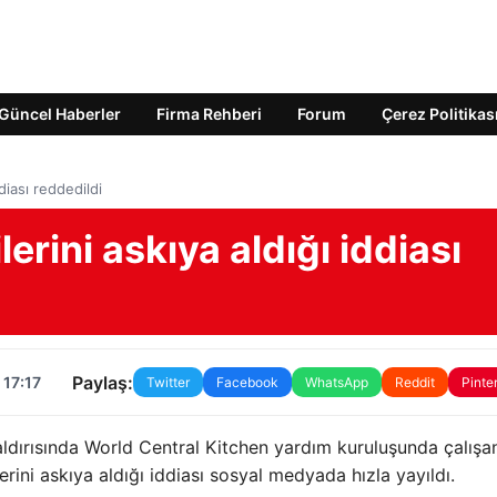
Güncel Haberler
Firma Rehberi
Forum
Çerez Politikas
iddiası reddedildi
kilerini askıya aldığı iddiası
Paylaş:
 17:17
Twitter
Facebook
WhatsApp
Reddit
Pinte
saldırısında World Central Kitchen yardım kuruluşunda çalışa
ilerini askıya aldığı iddiası sosyal medyada hızla yayıldı.