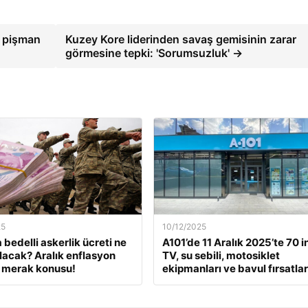
n pişman
Kuzey Kore liderinden savaş gemisinin zarar
görmesine tepki: 'Sorumsuzluk' →
25
10/12/2025
 bedelli askerlik ücreti ne
A101’de 11 Aralık 2025’te 70 i
lacak? Aralık enflasyon
TV, su sebili, motosiklet
 merak konusu!
ekipmanları ve bavul fırsatlar