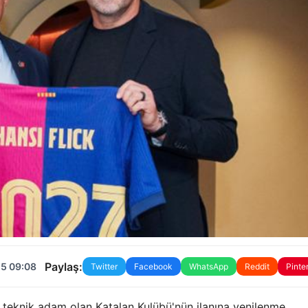
Paylaş:
25 09:08
Twitter
Facebook
WhatsApp
Reddit
Pinte
n teknik adam olan Katalan Kulübü'nün ilanına yenilenme