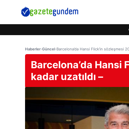
Haberler
›
Güncel
›
Barcelona’da Hansi Flick’in sözleşmesi 20
Barcelona’da Hansi F
kadar uzatıldı –