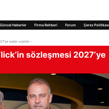
Güncel Haberler
Firma Rehberi
Forum
Çerez Politikas
27’ye kadar uzatıldı –
lick’in sözleşmesi 2027’ye