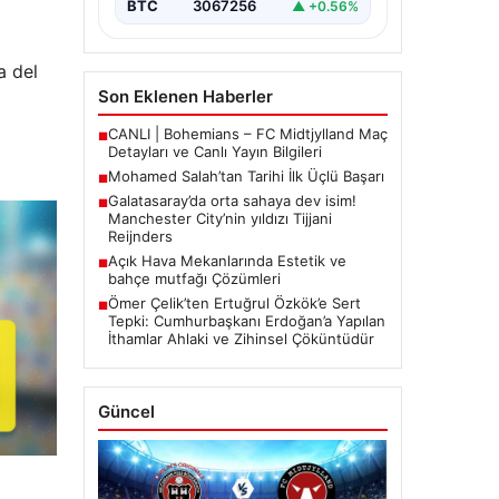
BTC
3067256
▲ +0.56%
a del
Son Eklenen Haberler
CANLI | Bohemians – FC Midtjylland Maç
■
Detayları ve Canlı Yayın Bilgileri
Mohamed Salah’tan Tarihi İlk Üçlü Başarı
■
Galatasaray’da orta sahaya dev isim!
■
Manchester City’nin yıldızı Tijjani
Reijnders
Açık Hava Mekanlarında Estetik ve
■
bahçe mutfağı Çözümleri
Ömer Çelik’ten Ertuğrul Özkök’e Sert
■
Tepki: Cumhurbaşkanı Erdoğan’a Yapılan
İthamlar Ahlaki ve Zihinsel Çöküntüdür
Güncel