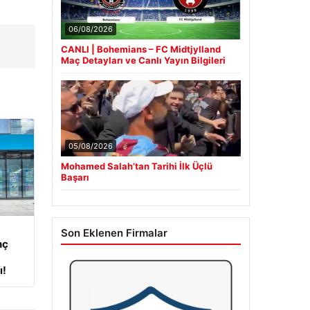
06/08/2026
CANLI | Bohemians – FC Midtjylland
Maç Detayları ve Canlı Yayın Bilgileri
05/08/2026
Mohamed Salah’tan Tarihi İlk Üçlü
Başarı
Son Eklenen Firmalar
nç
ı!