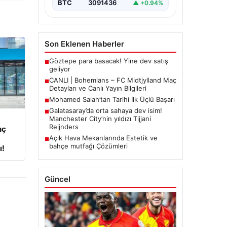
BTC
3091436
▲ +0.94%
Son Eklenen Haberler
Göztepe para basacak! Yine dev satış
■
geliyor
CANLI | Bohemians – FC Midtjylland Maç
■
Detayları ve Canlı Yayın Bilgileri
Mohamed Salah’tan Tarihi İlk Üçlü Başarı
■
Galatasaray’da orta sahaya dev isim!
■
Manchester City’nin yıldızı Tijjani
Reijnders
nç
Açık Hava Mekanlarında Estetik ve
■
bahçe mutfağı Çözümleri
ı!
Güncel