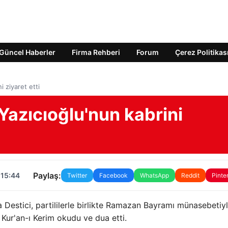
Güncel Haberler
Firma Rehberi
Forum
Çerez Politikas
 ziyaret etti
Yazıcıoğlu'nun kabrini
Paylaş:
 15:44
Twitter
Facebook
WhatsApp
Reddit
Pinte
 Destici, partililerle birlikte Ramazan Bayramı münasebetiy
 Kur'an-ı Kerim okudu ve dua etti.