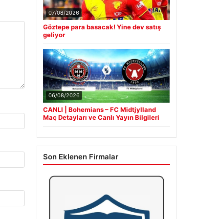
07/08/2026
Göztepe para basacak! Yine dev satış
geliyor
06/08/2026
CANLI | Bohemians – FC Midtjylland
Maç Detayları ve Canlı Yayın Bilgileri
Son Eklenen Firmalar