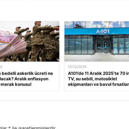
25
10/12/2025
 bedelli askerlik ücreti ne
A101’de 11 Aralık 2025’te 70 i
lacak? Aralık enflasyon
TV, su sebili, motosiklet
 merak konusu!
ekipmanları ve bavul fırsatlar
nlar
*
ile işaretlenmişlerdir