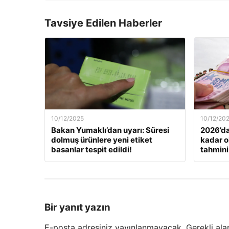
Tavsiye Edilen Haberler
10/12/2025
10/12/20
Bakan Yumaklı’dan uyarı: Süresi
2026’da
dolmuş ürünlere yeni etiket
kadar o
basanlar tespit edildi!
tahmini
Bir yanıt yazın
E-posta adresiniz yayınlanmayacak.
Gerekli ala