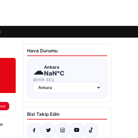
ı
Hava Durumu
☁
Ankara
NaN°C
ŞEHIR SEÇ
rest
Bizi Takip Edin
le