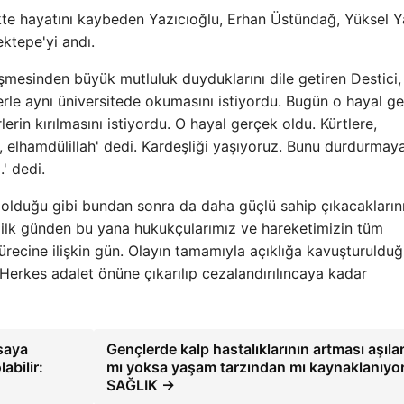
ikte hayatını kaybeden Yazıcıoğlu, Erhan Üstündağ, Yüksel Y
ktepe'yi andı.
şmesinden büyük mutluluk duyduklarını dile getiren Destici,
erle aynı üniversitede okumasını istiyordu. Bugün o hayal g
rlerin kırılmasını istiyordu. O hayal gerçek oldu. Kürtlere,
n, elhamdülillah' dedi. Kardeşliği yaşıyoruz. Bunu durdurmay
' dedi.
olduğu gibi bundan sonra da daha güçlü sahip çıkacakların
k ilk günden bu yana hukukçularımız ve hareketimizin tüm
recine ilişkin gün. Olayın tamamıyla açıklığa kavuşturuldu
 “Herkes adalet önüne çıkarılıp cezalandırılıncaya kadar
saya
Gençlerde kalp hastalıklarının artması aşıl
abilir:
mı yoksa yaşam tarzından mı kaynaklanıyor
SAĞLIK →