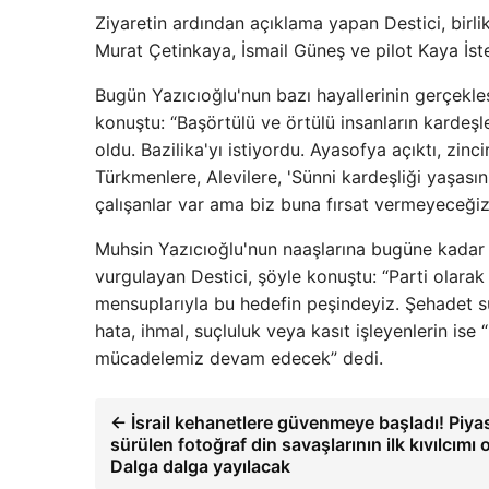
Ziyaretin ardından açıklama yapan Destici, birl
Murat Çetinkaya, İsmail Güneş ve pilot Kaya İste
Bugün Yazıcıoğlu'nun bazı hayallerinin gerçekle
konuştu: “Başörtülü ve örtülü insanların kardeşl
oldu. Bazilika'yı istiyordu. Ayasofya açıktı, zinci
Türkmenlere, Alevilere, 'Sünni kardeşliği yaşası
çalışanlar var ama biz buna fırsat vermeyeceğiz.
Muhsin Yazıcıoğlu'nun naaşlarına bugüne kadar 
vurgulayan Destici, şöyle konuştu: “Parti olara
mensuplarıyla bu hedefin peşindeyiz. Şehadet sü
hata, ihmal, suçluluk veya kasıt işleyenlerin ise
mücadelemiz devam edecek” dedi.
← İsrail kehanetlere güvenmeye başladı! Piya
sürülen fotoğraf din savaşlarının ilk kıvılcımı ol
Dalga dalga yayılacak