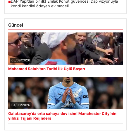
DAP Yapı’dan bir ilk! Emlak Konut güvencesi Dap vizyonuyla
■
kendi kendini ödeyen ev modeli
Güncel
05/08/2026
Mohamed Salah’tan Tarihi İlk Üçlü Başarı
04/08/2026
Galatasaray’da orta sahaya dev isim! Manchester City’nin
yıldızı Tijjani Reijnders