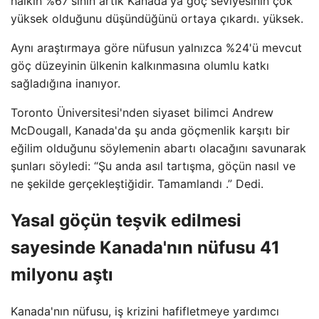
halkın %67'sinin artık Kanada'ya göç seviyesinin çok
yüksek olduğunu düşündüğünü ortaya çıkardı. yüksek.
Aynı araştırmaya göre nüfusun yalnızca %24'ü mevcut
göç düzeyinin ülkenin kalkınmasına olumlu katkı
sağladığına inanıyor.
Toronto Üniversitesi'nden siyaset bilimci Andrew
McDougall, Kanada'da şu anda göçmenlik karşıtı bir
eğilim olduğunu söylemenin abartı olacağını savunarak
şunları söyledi: “Şu anda asıl tartışma, göçün nasıl ve
ne şekilde gerçekleştiğidir. Tamamlandı .” Dedi.
Yasal göçün teşvik edilmesi
sayesinde Kanada'nın nüfusu 41
milyonu aştı
Kanada'nın nüfusu, iş krizini hafifletmeye yardımcı