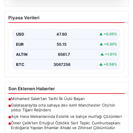
04.08.2026
Galatasaray’da orta sahaya dev isim!
Piyasa Verileri
Manchester City’nin yıldızı Tijjani
Reijnders
USD
47.60
▲ +0.05%
EUR
55.15
▲ +0.20%
ALTIN
6561.7
▲ +1.01%
BTC
3067256
▲ +0.56%
Son Eklenen Haberler
Mohamed Salah’tan Tarihi İlk Üçlü Başarı
■
Galatasaray’da orta sahaya dev isim! Manchester City’nin
■
yıldızı Tijjani Reijnders
Açık Hava Mekanlarında Estetik ve bahçe mutfağı Çözümleri
■
Ömer Çelik’ten Ertuğrul Özkök’e Sert Tepki: Cumhurbaşkanı
■
Erdoğan’a Yapılan İthamlar Ahlaki ve Zihinsel Çöküntüdür