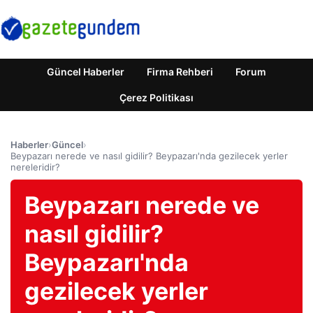
Güncel Haberler
Firma Rehberi
Forum
Çerez Politikası
Haberler
›
Güncel
›
Beypazarı nerede ve nasıl gidilir? Beypazarı'nda gezilecek yerler
nereleridir?
Beypazarı nerede ve
nasıl gidilir?
Beypazarı'nda
gezilecek yerler