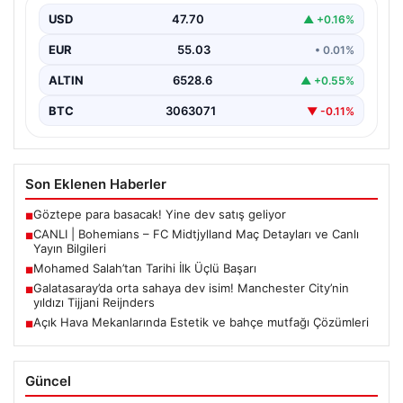
İngilizce ve İrlanda futbolunun heyecan dolu iki ekibi, 6
Ağustos 2026 tarihinde Dublin’deki Dalymount…
USD
47.70
▲ +0.16%
EUR
55.03
• 0.01%
ALTIN
6528.6
▲ +0.55%
BTC
3063071
▼ -0.11%
Son Eklenen Haberler
Göztepe para basacak! Yine dev satış geliyor
■
CANLI | Bohemians – FC Midtjylland Maç Detayları ve Canlı
■
Yayın Bilgileri
Mohamed Salah’tan Tarihi İlk Üçlü Başarı
■
Galatasaray’da orta sahaya dev isim! Manchester City’nin
■
yıldızı Tijjani Reijnders
Açık Hava Mekanlarında Estetik ve bahçe mutfağı Çözümleri
■
Güncel