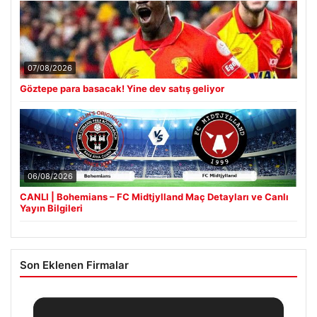
07/08/2026
Göztepe para basacak! Yine dev satış geliyor
06/08/2026
CANLI | Bohemians – FC Midtjylland Maç Detayları ve Canlı
Yayın Bilgileri
Son Eklenen Firmalar