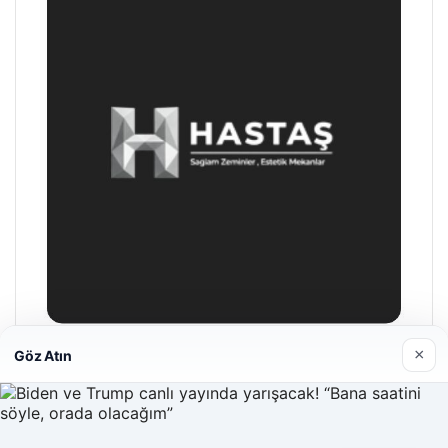
×
Göz Atın
Hastaş Beton
26/05/2026