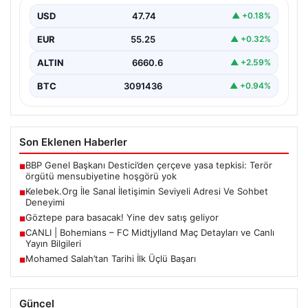
ALTIN
6660.6
▲ +2.59%
BTC
3091436
▲ +0.94%
Son Eklenen Haberler
BBP Genel Başkanı Destici’den çerçeve yasa tepkisi: Terör
■
örgütü mensubiyetine hoşgörü yok
Kelebek.Org İle Sanal İletişimin Seviyeli Adresi Ve Sohbet
■
Deneyimi
Göztepe para basacak! Yine dev satış geliyor
■
CANLI | Bohemians – FC Midtjylland Maç Detayları ve Canlı
■
Yayın Bilgileri
Mohamed Salah’tan Tarihi İlk Üçlü Başarı
■
Güncel