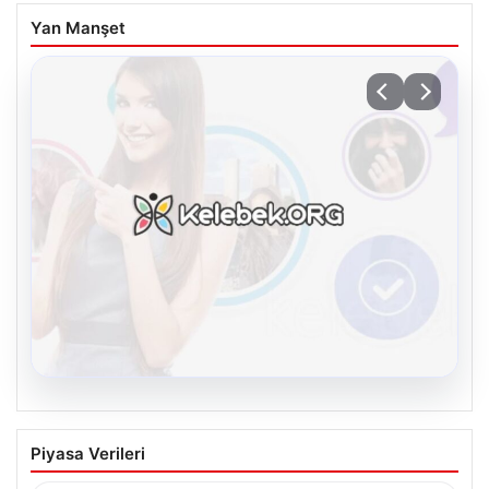
Yan Manşet
07.08.2026
Göztepe para basacak! Yine dev satış
Piyasa Verileri
geliyor
USD
47.74
▲ +0.18%
EUR
55.25
▲ +0.32%