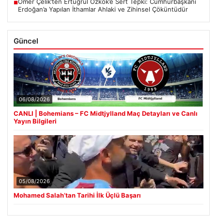
Ömer Çelik’ten Ertuğrul Özkök’e Sert Tepki: Cumhurbaşkanı
■
Erdoğan’a Yapılan İthamlar Ahlaki ve Zihinsel Çöküntüdür
Güncel
06/08/2026
CANLI | Bohemians – FC Midtjylland Maç Detayları ve Canlı
Yayın Bilgileri
05/08/2026
Mohamed Salah’tan Tarihi İlk Üçlü Başarı