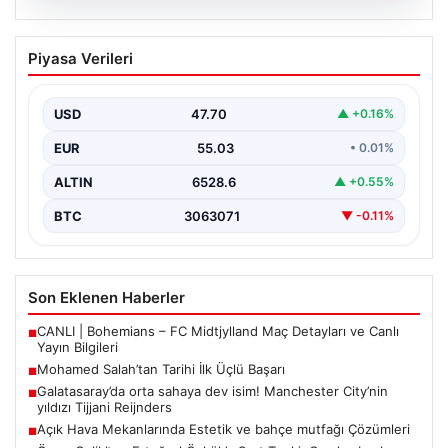
05.08.2026
Mohamed Salah’tan Tarihi İlk Üçlü
Piyasa Verileri
Başarı
Filipinlerli yıldız futbolcu Mohamed Salah, kariyerinde
önemli bir dönüm noktasına imza attı. Takımının
USD
47.70
▲ +0.16%
hücum…
EUR
55.03
• 0.01%
ALTIN
6528.6
▲ +0.55%
BTC
3063071
▼ -0.11%
Son Eklenen Haberler
CANLI | Bohemians – FC Midtjylland Maç Detayları ve Canlı
■
Yayın Bilgileri
Mohamed Salah’tan Tarihi İlk Üçlü Başarı
■
Galatasaray’da orta sahaya dev isim! Manchester City’nin
■
yıldızı Tijjani Reijnders
Açık Hava Mekanlarında Estetik ve bahçe mutfağı Çözümleri
■