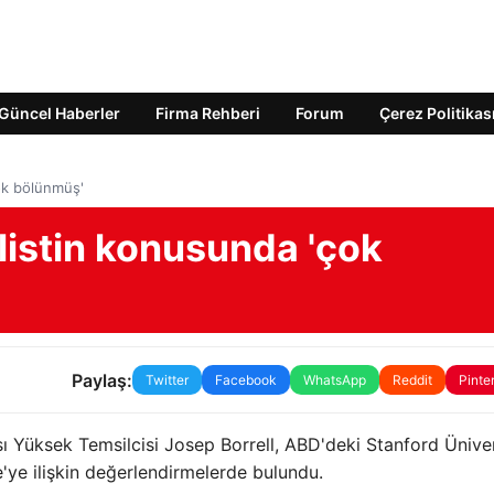
Güncel Haberler
Firma Rehberi
Forum
Çerez Politikas
çok bölünmüş'
Filistin konusunda 'çok
Paylaş:
Twitter
Facebook
WhatsApp
Reddit
Pinte
ası Yüksek Temsilcisi Josep Borrell, ABD'deki Stanford Üniver
ye ilişkin değerlendirmelerde bulundu.