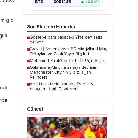
BTC
3091436
▲ +0.94%
ım gibi
Son Eklenen Haberler
ğini
Göztepe para basacak! Yine dev satış
■
geliyor
CANLI | Bohemians – FC Midtjylland Maç
■
Detayları ve Canlı Yayın Bilgileri
Mohamed Salah’tan Tarihi İlk Üçlü Başarı
■
Galatasaray’da orta sahaya dev isim!
■
Manchester City’nin yıldızı Tijjani
Reijnders
Açık Hava Mekanlarında Estetik ve
■
ndı.
bahçe mutfağı Çözümleri
ünde
Güncel