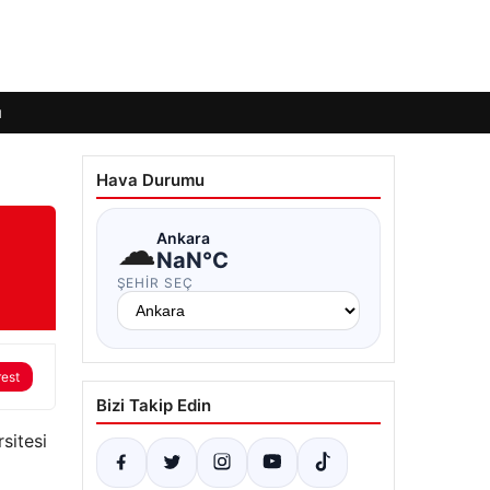
ı
Hava Durumu
☁
Ankara
NaN°C
ŞEHIR SEÇ
rest
Bizi Takip Edin
sitesi