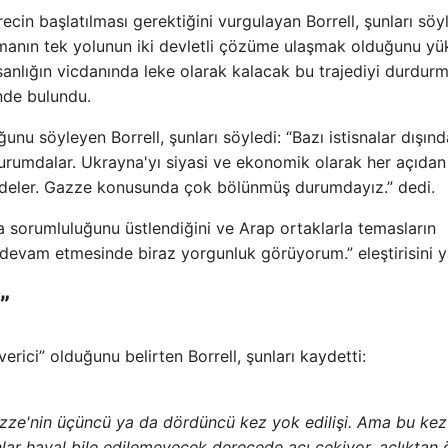
ürecin başlatılması gerektiğini vurgulayan Borrell, şunları söyl
lmanın tek yolunun iki devletli çözüme ulaşmak olduğunu yü
insanlığın vicdanında leke olarak kalacak bu trajediyi durdur
nde bulundu.
nu söyleyen Borrell, şunları söyledi: “Bazı istisnalar dışınd
durumdalar. Ukrayna'yı siyasi ve ekonomik olarak her açıdan
indeler. Gazze konusunda çok bölünmüş durumdayız.” dedi.
a sorumluluğunu üstlendiğini ve Arap ortaklarla temasların
evam etmesinde biraz yorgunluk görüyorum.” eleştirisini y
”
ici” olduğunu belirten Borrell, şunları kaydetti:
ze'nin üçüncü ya da dördüncü kez yok edilişi. Ama bu kez
nlar hayal bile edilemeyecek derecede acı çekiyor, açlıktan 