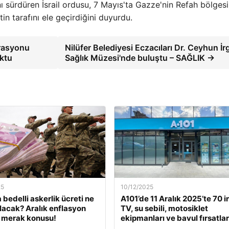
ı sürdüren İsrail ordusu, 7 Mayıs'ta Gazze'nin Refah bölges
stin tarafını ele geçirdiğini duyurdu.
erasyonu
Nilüfer Belediyesi Eczacıları Dr. Ceyhun İrg
ktu
Sağlık Müzesi'nde buluştu – SAĞLIK →
25
10/12/2025
 bedelli askerlik ücreti ne
A101’de 11 Aralık 2025’te 70 i
lacak? Aralık enflasyon
TV, su sebili, motosiklet
 merak konusu!
ekipmanları ve bavul fırsatlar