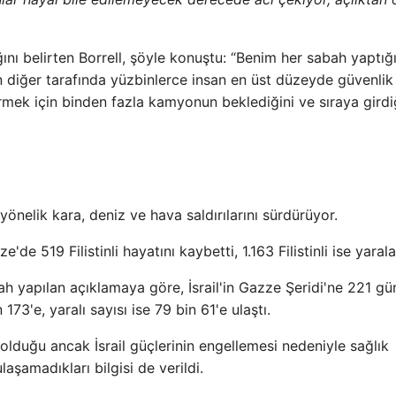
ını belirten Borrell, şöyle konuştu: “Benim her sabah yaptığ
rın diğer tarafında yüzbinlerce insan en üst düzeyde güvenlik
girmek için binden fazla kamyonun beklediğini ve sıraya girdi
önelik kara, deniz ve hava saldırılarını sürdürüyor.
de 519 Filistinli hayatını kaybetti, 1.163 Filistinli ise yarala
ah yapılan açıklamaya göre, İsrail'in Gazze Şeridi'ne 221 g
73'e, yaralı sayısı ise 79 bin 61'e ulaştı.
 olduğu ancak İsrail güçlerinin engellemesi nedeniyle sağlık
laşamadıkları bilgisi de verildi.