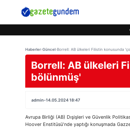
Haberler
›
Güncel
›
Borrell: AB ülkeleri Filistin konusunda '
Borrell: AB ülkeleri 
bölünmüş'
admin
•
14.05.2024 18:47
Avrupa Birliği (AB) Dışişleri ve Güvenlik Politik
Hoover Enstitüsü'nde yaptığı konuşmada Gazze'