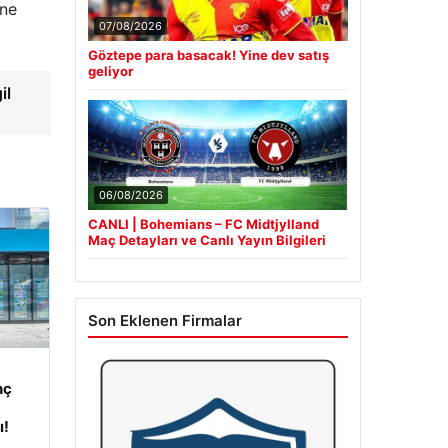
ine
07/08/2026
Göztepe para basacak! Yine dev satış
geliyor
il
06/08/2026
CANLI | Bohemians – FC Midtjylland
Maç Detayları ve Canlı Yayın Bilgileri
Son Eklenen Firmalar
nç
ı!