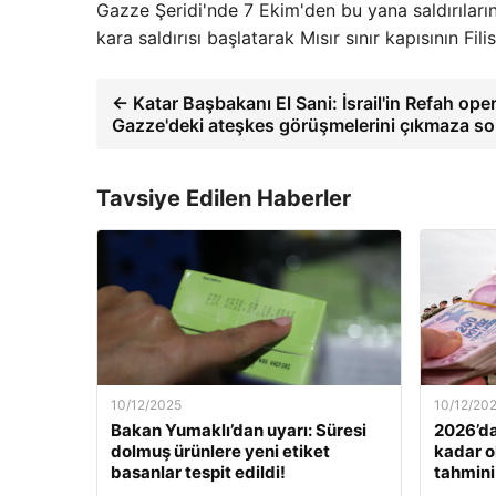
Gazze Şeridi'nde 7 Ekim'den bu yana saldırıların
kara saldırısı başlatarak Mısır sınır kapısının Fili
← Katar Başbakanı El Sani: İsrail'in Refah op
Gazze'deki ateşkes görüşmelerini çıkmaza so
Tavsiye Edilen Haberler
10/12/2025
10/12/20
Bakan Yumaklı’dan uyarı: Süresi
2026’da
dolmuş ürünlere yeni etiket
kadar o
basanlar tespit edildi!
tahmini