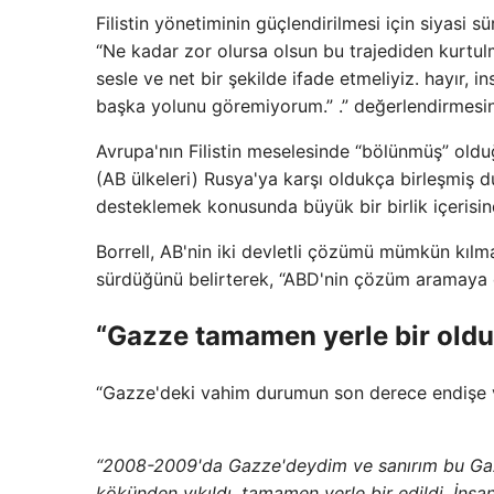
Filistin yönetiminin güçlendirilmesi için siyasi s
“Ne kadar zor olursa olsun bu trajediden kurtu
sesle ve net bir şekilde ifade etmeliyiz. hayır, 
başka yolunu göremiyorum.” .” değerlendirmesi
Avrupa'nın Filistin meselesinde “bölünmüş” olduğu
(AB ülkeleri) Rusya'ya karşı oldukça birleşmiş 
desteklemek konusunda büyük bir birlik içeris
Borrell, AB'nin iki devletli çözümü mümkün kılm
sürdüğünü belirterek, “ABD'nin çözüm aramaya d
“Gazze tamamen yerle bir oldu
“Gazze'deki vahim durumun son derece endişe ver
“2008-2009'da Gazze'deydim ve sanırım bu Gaz
kökünden yıkıldı, tamamen yerle bir edildi. İnsa