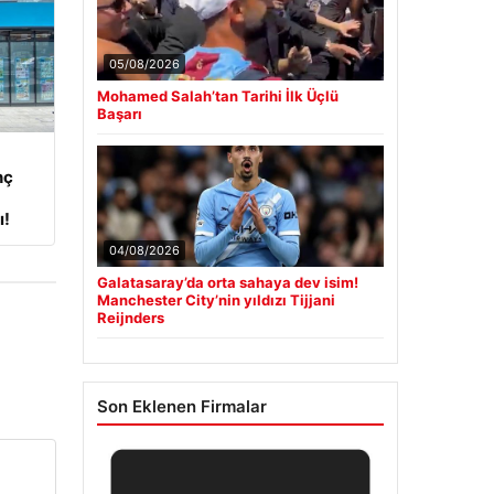
05/08/2026
Mohamed Salah’tan Tarihi İlk Üçlü
Başarı
nç
ı!
04/08/2026
Galatasaray’da orta sahaya dev isim!
Manchester City’nin yıldızı Tijjani
Reijnders
Son Eklenen Firmalar