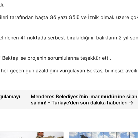
i.
ileri tarafından başta Gölyazı Gölü ve İznik olmak üzere ço
lirlenen 41 noktada serbest bırakıldığını, balıkların 2 yıl so
 Bektaş ise projenin sorumlularına teşekkür etti.
her geçen gün azaldığını vurgulayan Bektaş, bilinçsiz avcıl
ygulamayı
Menderes Belediyesi'nin imar müdürüne silahl
saldırı! – Türkiye'den son dakika haberleri →