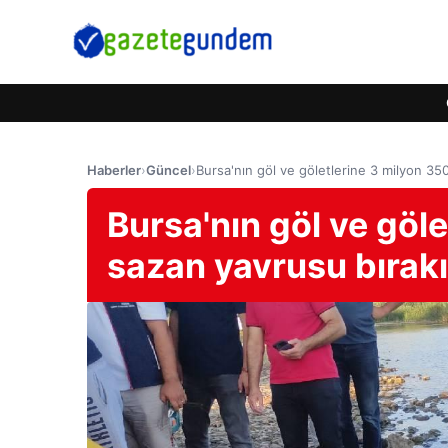
Haberler
›
Güncel
›
Bursa'nın göl ve göletlerine 3 milyon 350
Bursa'nın göl ve göle
sazan yavrusu bırakı