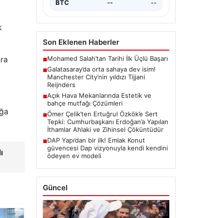
BTC
--
--
k
Son Eklenen Haberler
Mohamed Salah’tan Tarihi İlk Üçlü Başarı
nra
■
Galatasaray’da orta sahaya dev isim!
■
Manchester City’nin yıldızı Tijjani
Reijnders
Açık Hava Mekanlarında Estetik ve
■
bahçe mutfağı Çözümleri
ığa
Ömer Çelik’ten Ertuğrul Özkök’e Sert
■
Tepki: Cumhurbaşkanı Erdoğan’a Yapılan
İthamlar Ahlaki ve Zihinsel Çöküntüdür
DAP Yapı’dan bir ilk! Emlak Konut
■
güvencesi Dap vizyonuyla kendi kendini
ı
ödeyen ev modeli
Güncel