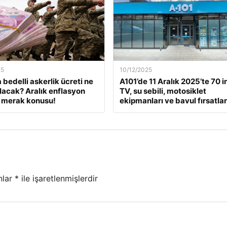
25
10/12/2025
 bedelli askerlik ücreti ne
A101’de 11 Aralık 2025’te 70 i
lacak? Aralık enflasyon
TV, su sebili, motosiklet
 merak konusu!
ekipmanları ve bavul fırsatlar
nlar
*
ile işaretlenmişlerdir