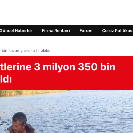
Güncel Haberler
Firma Rehberi
Forum
Çerez Politikas
 bin sazan yavrusu bırakıldı
tlerine 3 milyon 350 bin
ldı