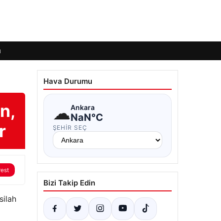
ı
Hava Durumu
n,
☁
Ankara
NaN°C
r
ŞEHIR SEÇ
rest
Bizi Takip Edin
silah