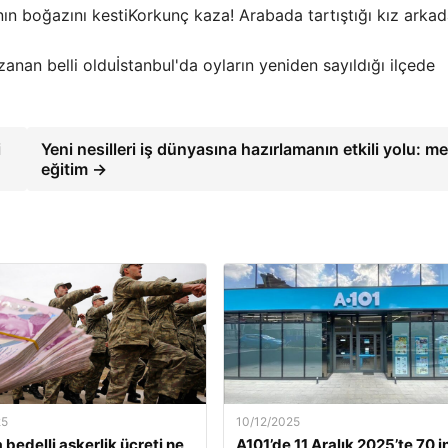
Korkunç kaza! Arabada tartıştığı kız arkad
İstanbul'da oyların yeniden sayıldığı ilçede
i
Yeni nesilleri iş dünyasına hazırlamanın etkili yolu: me
eğitim →
25
10/12/2025
 bedelli askerlik ücreti ne
A101’de 11 Aralık 2025’te 70 i