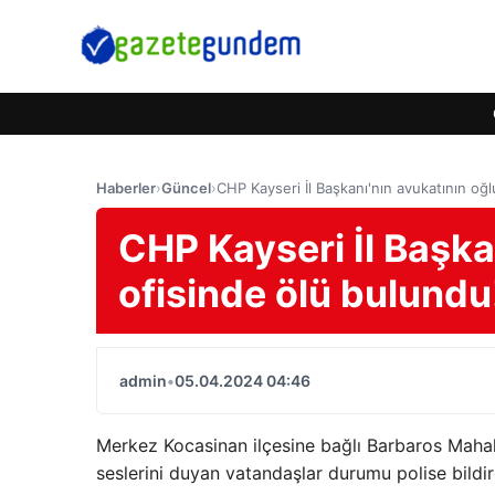
Haberler
›
Güncel
›
CHP Kayseri İl Başkanı'nın avukatının oğlu
CHP Kayseri İl Başka
ofisinde ölü bulundu!
admin
•
05.04.2024 04:46
Merkez Kocasinan ilçesine bağlı Barbaros Maha
seslerini duyan vatandaşlar durumu polise bildir