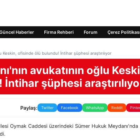
Güncel Haberler
Firma Rehberi
Forum
Çerez Politikas
 Keskin, ofisinde ölü bulundu! İntihar şüphesi araştırılıyor
nı'nın avukatının oğlu Keski
 İntihar şüphesi araştırılıyo
Paylaş:
Twitter
Facebook
WhatsApp
Reddit
Pinte
llesi Oymak Caddesi üzerindeki Sümer Hukuk Meydanı'nda 
di.