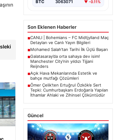
BTC
3063071
▼ -0.11%
aşının
Son Eklenen Haberler
CANLI | Bohemians – FC Midtjylland Maç
■
Detayları ve Canlı Yayın Bilgileri
sleki
Mohamed Salah’tan Tarihi İlk Üçlü Başarı
■
Galatasaray’da orta sahaya dev isim!
■
Manchester City’nin yıldızı Tijjani
Reijnders
Açık Hava Mekanlarında Estetik ve
■
bahçe mutfağı Çözümleri
Ömer Çelik’ten Ertuğrul Özkök’e Sert
■
Tepki: Cumhurbaşkanı Erdoğan’a Yapılan
İthamlar Ahlaki ve Zihinsel Çöküntüdür
Güncel
nç