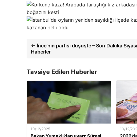
boğazını kesti
kazanan belli oldu
← İnce'nin partisi düşüşte – Son Dakika Siyas
Haberler
Tavsiye Edilen Haberler
10/12/2025
10/12/20
Bakan Yumaklı’dan uyarı: Süresi
2026’da