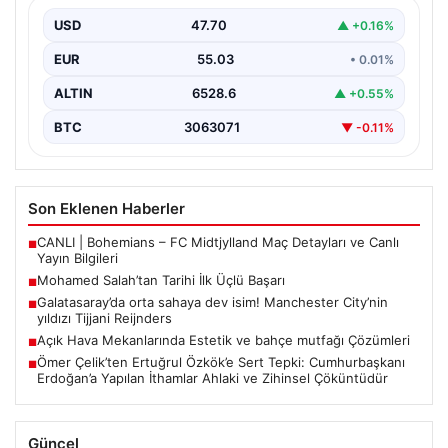
Filipinlerli yıldız futbolcu Mohamed Salah, kariyerinde
önemli bir dönüm noktasına imza attı. Takımının
USD
47.70
▲ +0.16%
hücum…
EUR
55.03
• 0.01%
ALTIN
6528.6
▲ +0.55%
BTC
3063071
▼ -0.11%
Son Eklenen Haberler
CANLI | Bohemians – FC Midtjylland Maç Detayları ve Canlı
■
Yayın Bilgileri
Mohamed Salah’tan Tarihi İlk Üçlü Başarı
■
Galatasaray’da orta sahaya dev isim! Manchester City’nin
■
yıldızı Tijjani Reijnders
Açık Hava Mekanlarında Estetik ve bahçe mutfağı Çözümleri
■
Ömer Çelik’ten Ertuğrul Özkök’e Sert Tepki: Cumhurbaşkanı
■
Erdoğan’a Yapılan İthamlar Ahlaki ve Zihinsel Çöküntüdür
Güncel