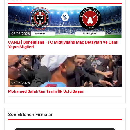
06/08/2026
CANLI | Bohemians – FC Midtjylland Maç Detayları ve Canlı
Yayın Bilgileri
05/08/2026
Mohamed Salah’tan Tarihi İlk Üçlü Başarı
Son Eklenen Firmalar