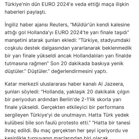
Türkiye'nin dün EURO 2024'e veda ettiği maça ilişkin
haberleri paylaştı.
İngiliz haber ajansı Reuters, “Müldür'ün kendi kalesine
attığı gol Hollanda'yı EURO 2024'te yarı finale taşıdı”
manşetini atarak şunları ekledi: “Türkiye, stadyumdaki
coşkulu destek dalgasından yararlanarak beklenmedik
bir yarı finale yükseldi ancak Hollandalıları yarı finalde
tutmasına rağmen” Son 20 dakikada baskıya yenik
düştüler.” Düştüler.” değerlendirmesini yaptı.
Katar merkezli uluslararası haber kanalı Al Jazeera,
şunları söyledi: “Hollanda, yaklaşık 20 dakikalık çılgın
bir periyodun ardından Berlin'de 2-1'lik skorla yarı
finale yükseldi. Gerçekten etkileyici bir performans
sergileyen Türkiye'yi de unutmayın. Hatta Türk yedek
kulübesi bile son faulü protesto etti.” “Hatta bir tanesi
ihraç edildi. Bu maç gerçekten her şeyi içeriyordu ve
kesinlikle turnuvanın maçlarından biri olacak.