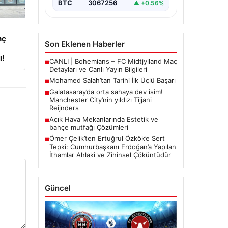
BTC
3067256
▲ +0.56%
nç
Son Eklenen Haberler
ı!
CANLI | Bohemians – FC Midtjylland Maç
■
Detayları ve Canlı Yayın Bilgileri
Mohamed Salah’tan Tarihi İlk Üçlü Başarı
■
Galatasaray’da orta sahaya dev isim!
■
Manchester City’nin yıldızı Tijjani
Reijnders
Açık Hava Mekanlarında Estetik ve
■
bahçe mutfağı Çözümleri
Ömer Çelik’ten Ertuğrul Özkök’e Sert
■
Tepki: Cumhurbaşkanı Erdoğan’a Yapılan
İthamlar Ahlaki ve Zihinsel Çöküntüdür
Güncel