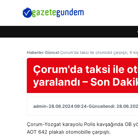
Haberler
›
Güncel
›
Çorum'da taksi ile otomobil çarpıştı, 6 ki
Çorum'da taksi ile ot
yaralandı – Son Daki
admin
•
28.06.2024 09:24
•
Güncellendi: 28.06.20
Çorum-Yozgat karayolu Polis kavşağında OB yöne
AOT 642 plakalı otomobille çarpıştı.