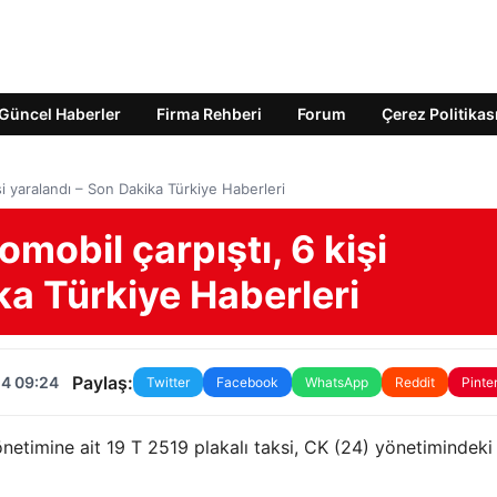
Güncel Haberler
Firma Rehberi
Forum
Çerez Politikas
şi yaralandı – Son Dakika Türkiye Haberleri
omobil çarpıştı, 6 kişi
ka Türkiye Haberleri
Paylaş:
24 09:24
Twitter
Facebook
WhatsApp
Reddit
Pinte
timine ait 19 T 2519 plakalı taksi, CK (24) yönetimindeki