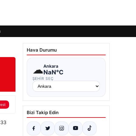
ı
Hava Durumu
☁
Ankara
NaN°C
ŞEHIR SEÇ
rest
Bizi Takip Edin
 33