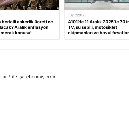
25
10/12/2025
 bedelli askerlik ücreti ne
A101’de 11 Aralık 2025’te 70 i
lacak? Aralık enflasyon
TV, su sebili, motosiklet
 merak konusu!
ekipmanları ve bavul fırsatlar
nlar
*
ile işaretlenmişlerdir