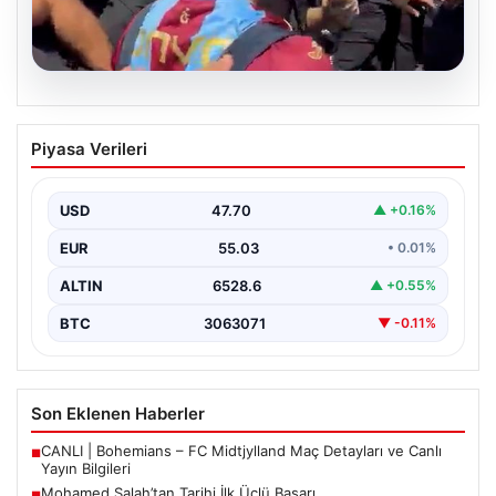
05.08.2026
Mohamed Salah’tan Tarihi İlk Üçlü
Piyasa Verileri
Başarı
Filipinlerli yıldız futbolcu Mohamed Salah, kariyerinde
önemli bir dönüm noktasına imza attı. Takımının
USD
47.70
▲ +0.16%
hücum…
EUR
55.03
• 0.01%
ALTIN
6528.6
▲ +0.55%
BTC
3063071
▼ -0.11%
Son Eklenen Haberler
CANLI | Bohemians – FC Midtjylland Maç Detayları ve Canlı
■
Yayın Bilgileri
Mohamed Salah’tan Tarihi İlk Üçlü Başarı
■