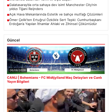
Galatasaray’da orta sahaya dev isim! Manchester City’nin
■
yıldızı Tijjani Reijnders
Açık Hava Mekanlarında Estetik ve bahçe mutfağı Çözümleri
■
Ömer Çelik’ten Ertuğrul Özkök’e Sert Tepki: Cumhurbaşkanı
■
Erdoğan’a Yapılan İthamlar Ahlaki ve Zihinsel Çöküntüdür
Güncel
06/08/2026
CANLI | Bohemians – FC Midtjylland Maç Detayları ve Canlı
Yayın Bilgileri