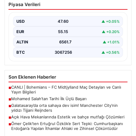
Piyasa Verileri
Başarı
Filipinlerli yıldız futbolcu Mohamed Salah, kariyerinde
önemli bir dönüm noktasına imza attı. Takımının
USD
47.60
▲ +0.05%
hücum…
EUR
55.15
▲ +0.20%
ALTIN
6561.7
▲ +1.01%
BTC
3067256
▲ +0.56%
Son Eklenen Haberler
CANLI | Bohemians – FC Midtjylland Maç Detayları ve Canlı
■
Yayın Bilgileri
Mohamed Salah’tan Tarihi İlk Üçlü Başarı
■
Galatasaray’da orta sahaya dev isim! Manchester City’nin
■
yıldızı Tijjani Reijnders
Açık Hava Mekanlarında Estetik ve bahçe mutfağı Çözümleri
■
Ömer Çelik’ten Ertuğrul Özkök’e Sert Tepki: Cumhurbaşkanı
■
Erdoğan’a Yapılan İthamlar Ahlaki ve Zihinsel Çöküntüdür