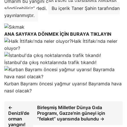
Umarım bu yangını can kaybı ve yaralanma olmadan
söndürebiliriz” dedi.
Bu içerik Taner Şahin tarafından
yayınlanmıştır.
ANA SAYFAYA DÖNMEK İÇİN BURAYA TIKLAYIN
Halk İttifakı'nda neler
oluyor?
İstanbul'da çıkış noktalarında trafik tıkandı!
Kurban Bayramı öncesi yağmur uyarısı! Bayramda hava
nasıl olacak?
←
Birleşmiş Milletler Dünya Gıda
Denizli'de
Programı, Gazze'nin güneyi için
orman
“felaket” uyarısında bulundu →
yangını!