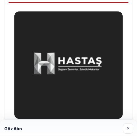
×
Göz Atın
Hastaş Beton