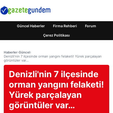
Güncel Haberler
Firma Rehberi
Forum
Çerez Politikası
Haberler
›
Güncel
›
Denizli'nin 7 ilçesinde orman yangını felaketi! Yürek parçalayan
görüntüler var…
Denizli'nin 7 ilçesinde
orman yangını felaketi!
Yürek parçalayan
görüntüler var…