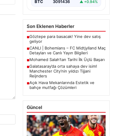
BTC
3091436
▲ +0.94%
Son Eklenen Haberler
Göztepe para basacak! Yine dev satış
■
geliyor
CANLI | Bohemians – FC Midtjylland Maç
■
Detayları ve Canlı Yayın Bilgileri
Mohamed Salah’tan Tarihi İlk Üçlü Başarı
■
Galatasaray’da orta sahaya dev isim!
■
Manchester City’nin yıldızı Tijjani
Reijnders
Açık Hava Mekanlarında Estetik ve
■
bahçe mutfağı Çözümleri
Güncel