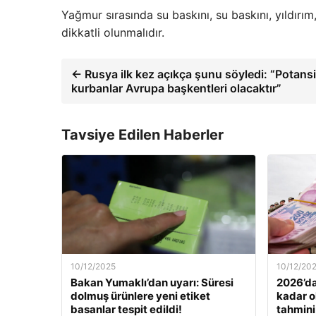
Yağmur sırasında su baskını, su baskını, yıldırım
dikkatli olunmalıdır.
← Rusya ilk kez açıkça şunu söyledi: “Potansi
kurbanlar Avrupa başkentleri olacaktır”
Tavsiye Edilen Haberler
10/12/2025
10/12/20
Bakan Yumaklı’dan uyarı: Süresi
2026’da
dolmuş ürünlere yeni etiket
kadar o
basanlar tespit edildi!
tahmini