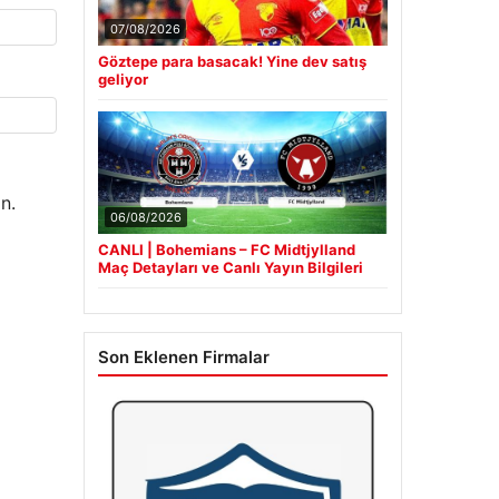
07/08/2026
Göztepe para basacak! Yine dev satış
geliyor
n.
06/08/2026
CANLI | Bohemians – FC Midtjylland
Maç Detayları ve Canlı Yayın Bilgileri
Son Eklenen Firmalar