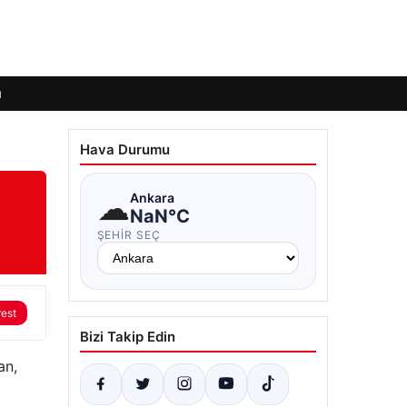
ı
Hava Durumu
☁
Ankara
NaN°C
ŞEHIR SEÇ
rest
Bizi Takip Edin
an,