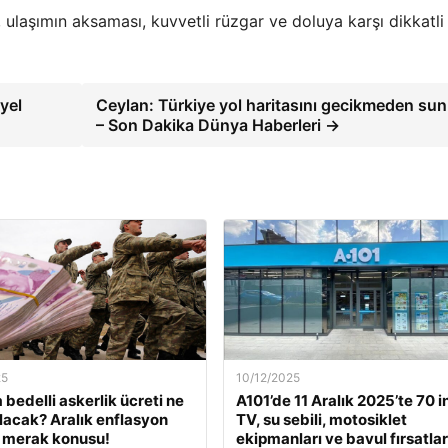
, ulaşımın aksaması, kuvvetli rüzgar ve doluya karşı dikkatli
yel
Ceylan: Türkiye yol haritasını gecikmeden sun
– Son Dakika Dünya Haberleri →
25
10/12/2025
 bedelli askerlik ücreti ne
A101’de 11 Aralık 2025’te 70 i
lacak? Aralık enflasyon
TV, su sebili, motosiklet
 merak konusu!
ekipmanları ve bavul fırsatlar