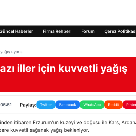
Güncel Haberler
Firma Rehberi
Forum
Çerez Politikas
 yağış uyarısı
ı iller için kuvvetli yağış
Paylaş:
 05:51
Twitter
Facebook
WhatsApp
Reddit
Pinte
inden itibaren Erzurum'un kuzeyi ve doğusu ile Kars, Ardah
ere kuvvetli sağanak yağış bekleniyor.