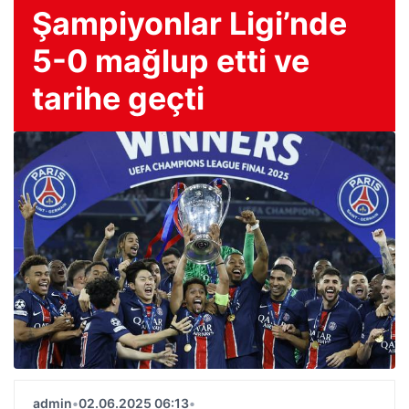
Şampiyonlar Ligi’nde
5-0 mağlup etti ve
tarihe geçti
admin
•
02.06.2025 06:13
•