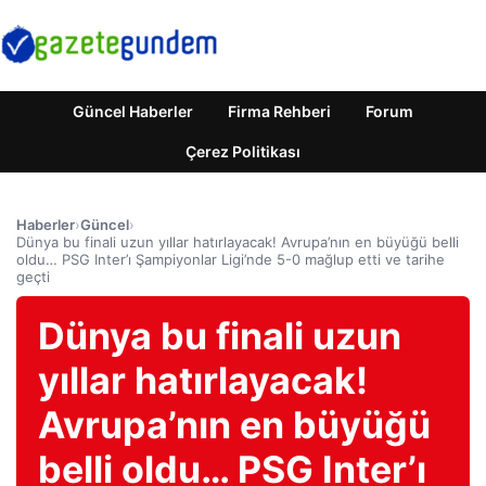
Güncel Haberler
Firma Rehberi
Forum
Çerez Politikası
Haberler
›
Güncel
›
Dünya bu finali uzun yıllar hatırlayacak! Avrupa’nın en büyüğü belli
oldu… PSG Inter’ı Şampiyonlar Ligi’nde 5-0 mağlup etti ve tarihe
geçti
Dünya bu finali uzun
yıllar hatırlayacak!
Avrupa’nın en büyüğü
belli oldu… PSG Inter’ı