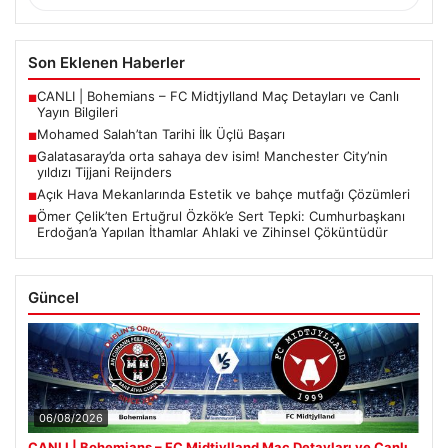
Son Eklenen Haberler
CANLI | Bohemians – FC Midtjylland Maç Detayları ve Canlı
■
Yayın Bilgileri
Mohamed Salah’tan Tarihi İlk Üçlü Başarı
■
Galatasaray’da orta sahaya dev isim! Manchester City’nin
■
yıldızı Tijjani Reijnders
Açık Hava Mekanlarında Estetik ve bahçe mutfağı Çözümleri
■
Ömer Çelik’ten Ertuğrul Özkök’e Sert Tepki: Cumhurbaşkanı
■
Erdoğan’a Yapılan İthamlar Ahlaki ve Zihinsel Çöküntüdür
Güncel
06/08/2026
CANLI | Bohemians – FC Midtjylland Maç Detayları ve Canlı