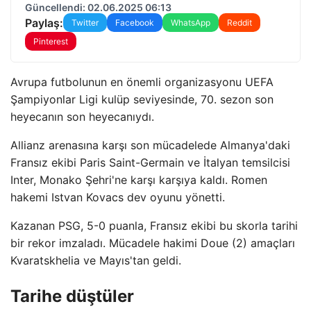
Güncellendi: 02.06.2025 06:13
Paylaş:
Twitter
Facebook
WhatsApp
Reddit
Pinterest
Avrupa futbolunun en önemli organizasyonu UEFA
Şampiyonlar Ligi kulüp seviyesinde, 70. sezon son
heyecanın son heyecanıydı.
Allianz arenasına karşı son mücadelede Almanya'daki
Fransız ekibi Paris Saint-Germain ve İtalyan temsilcisi
Inter, Monako Şehri'ne karşı karşıya kaldı. Romen
hakemi Istvan Kovacs dev oyunu yönetti.
Kazanan PSG, 5-0 puanla, Fransız ekibi bu skorla tarihi
bir rekor imzaladı. Mücadele hakimi Doue (2) amaçları
Kvaratskhelia ve Mayıs'tan geldi.
Tarihe düştüler