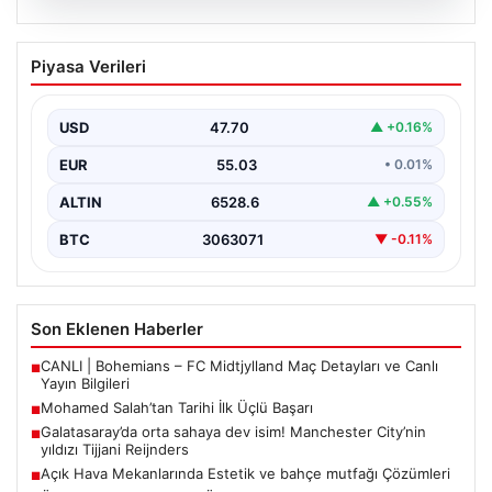
05.08.2026
Mohamed Salah’tan Tarihi İlk Üçlü
Piyasa Verileri
Başarı
Filipinlerli yıldız futbolcu Mohamed Salah, kariyerinde
önemli bir dönüm noktasına imza attı. Takımının
USD
47.70
▲ +0.16%
hücum…
EUR
55.03
• 0.01%
ALTIN
6528.6
▲ +0.55%
BTC
3063071
▼ -0.11%
Son Eklenen Haberler
CANLI | Bohemians – FC Midtjylland Maç Detayları ve Canlı
■
Yayın Bilgileri
Mohamed Salah’tan Tarihi İlk Üçlü Başarı
■
Galatasaray’da orta sahaya dev isim! Manchester City’nin
■
yıldızı Tijjani Reijnders
Açık Hava Mekanlarında Estetik ve bahçe mutfağı Çözümleri
■