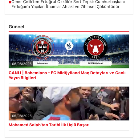
Ömer Çelik’ten Ertuğrul Özkök’e Sert Tepki: Cumhurbaşkanı
■
Erdoğan’a Yapılan İthamlar Ahlaki ve Zihinsel Çöküntüdür
Güncel
06/08/2026
CANLI | Bohemians – FC Midtjylland Maç Detayları ve Canlı
Yayın Bilgileri
05/08/2026
Mohamed Salah’tan Tarihi İlk Üçlü Başarı