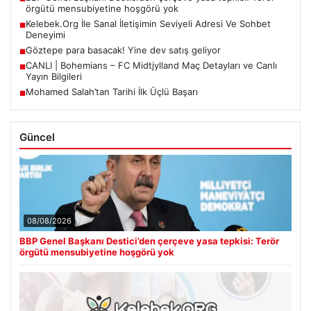
örgütü mensubiyetine hoşgörü yok
Kelebek.Org İle Sanal İletişimin Seviyeli Adresi Ve Sohbet
■
Deneyimi
Göztepe para basacak! Yine dev satış geliyor
■
CANLI | Bohemians – FC Midtjylland Maç Detayları ve Canlı
■
Yayın Bilgileri
Mohamed Salah’tan Tarihi İlk Üçlü Başarı
■
Güncel
08/08/2026
BBP Genel Başkanı Destici’den çerçeve yasa tepkisi: Terör
örgütü mensubiyetine hoşgörü yok