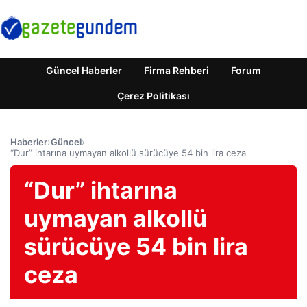
Güncel Haberler
Firma Rehberi
Forum
Çerez Politikası
Haberler
›
Güncel
›
“Dur” ihtarına uymayan alkollü sürücüye 54 bin lira ceza
“Dur” ihtarına
uymayan alkollü
sürücüye 54 bin lira
ceza